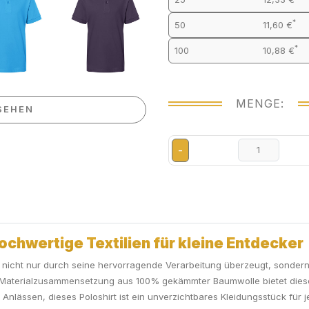
*
50
11,60 €
*
100
10,88 €
MENGE:
SEHEN
-
Hochwertige Textilien für kleine Entdecker
 nicht nur durch seine hervorragende Verarbeitung überzeugt, sondern a
Materialzusammensetzung aus 100% gekämmter Baumwolle bietet dieses
n Anlässen, dieses Poloshirt ist ein unverzichtbares Kleidungsstück für