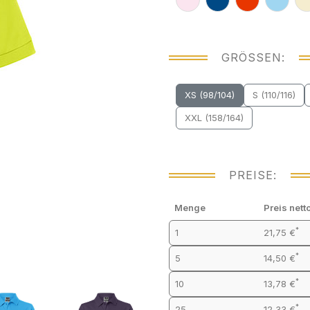
GRÖSSEN:
XS (98/104)
S (110/116)
XXL (158/164)
PREISE:
Menge
Preis nett
*
1
21,75 €
*
5
14,50 €
*
10
13,78 €
*
25
12,33 €