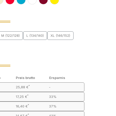
M (122/128)
L (134/140)
XL (146/152)
o
Preis brutto
Ersparnis
*
25,88 €
-
*
17,25 €
33%
*
16,40 €
37%
*
14,67 €
43%