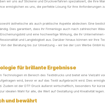
ben wir uns auf Stickerei und Druckverfahren spezialisiert, die Ihre Ma
vice ermöglichen es uns, die perfekte Lösung für Ihre Anforderungen zu
ie sowohl ästhetische als auch praktische Aspekte abdecken. Eine bestic
dig. Dies garantiert, dass Ihr Firmenlogo auch nach zahlreichen Wäsch
 Erscheinungsbild und eine hochwertige Wirkung, die Ihr Unternehmen op
essionalität und Langlebigkeit aus. Darüber hinaus können wir Ihre Texti
st. Von der Beratung bis zur Umsetzung – wir bei der Lion Werbe GmbH
logie für brillante Ergebnisse
en Technologien im Bereich des Textildrucks und bietet eine Vielzahl vo
fgetragen wird, bevor er auf das Textil aufgebracht wird. Dies ermögli
rd. Zudem ist der DTF-Druck äußerst wirtschaftlich, besonders für kürzer
r idealen Wahl für alle, die Wert auf Gestaltung und Kreativität legen.
ch und bewährt