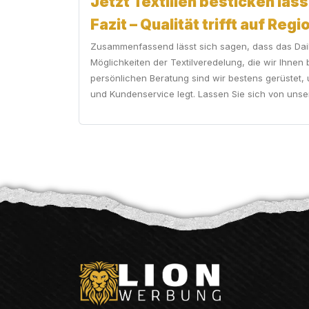
Jetzt Textilien besticken lass
Fazit – Qualität trifft auf Regi
Zusammenfassend lässt sich sagen, dass das Daibe
Möglichkeiten der Textilveredelung, die wir Ihnen
persönlichen Beratung sind wir bestens gerüstet, u
und Kundenservice legt. Lassen Sie sich von unseren