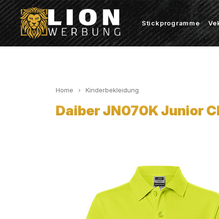
Stickprogramme
Ve
Home
Kinderbekleidung
Daiber JN070K Junior Cl