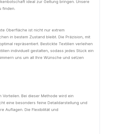
rkenbotschaft ideal zur Geltung bringen. Unsere
 finden.
kte Oberfläche ist nicht nur extrem
en in bestem Zustand bleibt. Die Präzision, mit
timal repräsentiert. Bestickte Textilien verleihen
lien individuell gestalten, sodass jedes Stück ein
 kümmern uns um all Ihre Wünsche und setzen
n Vorteilen. Bei dieser Methode wird ein
cht eine besonders feine Detaildarstellung und
e Auflagen. Die Flexibilität und