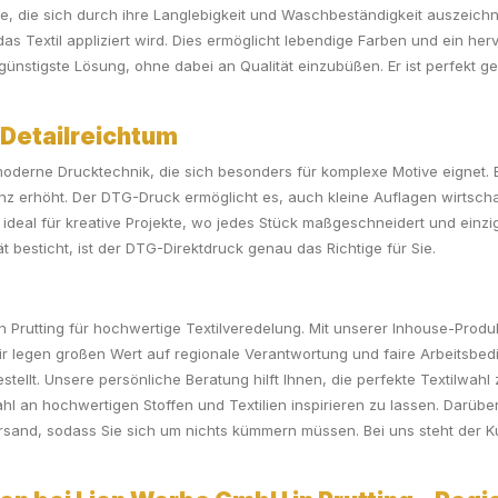
e, die sich durch ihre Langlebigkeit und Waschbeständigkeit auszeichne
das Textil appliziert wird. Dies ermöglicht lebendige Farben und ein her
günstigste Lösung, ohne dabei an Qualität einzubüßen. Er ist perfekt g
 Detailreichtum
moderne Drucktechnik, die sich besonders für komplexe Motive eignet. B
anz erhöht. Der DTG-Druck ermöglicht es, auch kleine Auflagen wirtscha
st er ideal für kreative Projekte, wo jedes Stück maßgeschneidert und ein
t besticht, ist der DTG-Direktdruck genau das Richtige für Sie.
n Prutting für hochwertige Textilveredelung. Mit unserer Inhouse-Prod
ir legen großen Wert auf regionale Verantwortung und faire Arbeitsbe
stellt. Unsere persönliche Beratung hilft Ihnen, die perfekte Textilwah
hl an hochwertigen Stoffen und Textilien inspirieren zu lassen. Darüber
rsand, sodass Sie sich um nichts kümmern müssen. Bei uns steht der Ku