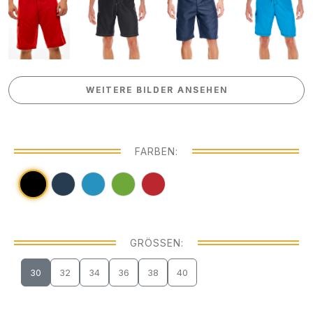
WEITERE BILDER ANSEHEN
WEITERE BILDER ANSEHEN
FARBEN:
GRÖSSEN:
30
32
34
36
38
40