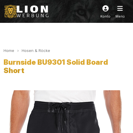
Konto
Menü
Home
Hosen & Röcke
Burnside BU9301 Solid Board
Short