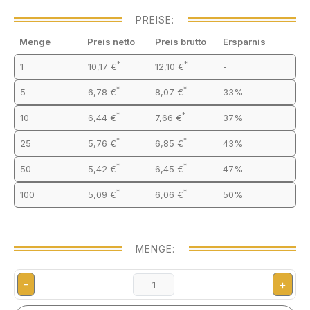
PREISE:
Menge
Preis netto
Preis brutto
Ersparnis
*
*
1
10,17 €
12,10 €
-
*
*
5
6,78 €
8,07 €
33%
*
*
10
6,44 €
7,66 €
37%
*
*
25
5,76 €
6,85 €
43%
*
*
50
5,42 €
6,45 €
47%
*
*
100
5,09 €
6,06 €
50%
MENGE:
-
+