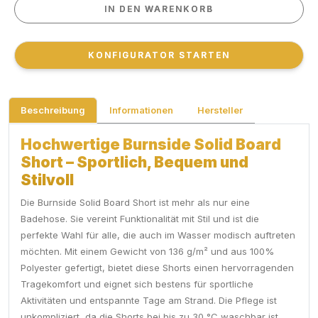
IN DEN WARENKORB
IN DEN WARENKORB
KONFIGURATOR STARTEN
KONFIGURATOR STARTEN
Beschreibung
Informationen
Hersteller
Hochwertige Burnside Solid Board
Short – Sportlich, Bequem und
Stilvoll
Die Burnside Solid Board Short ist mehr als nur eine
Badehose. Sie vereint Funktionalität mit Stil und ist die
perfekte Wahl für alle, die auch im Wasser modisch auftreten
möchten. Mit einem Gewicht von 136 g/m² und aus 100%
Polyester gefertigt, bietet diese Shorts einen hervorragenden
Tragekomfort und eignet sich bestens für sportliche
Aktivitäten und entspannte Tage am Strand. Die Pflege ist
unkompliziert, da die Shorts bei bis zu 30 °C waschbar ist