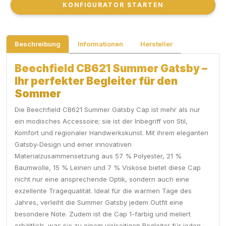
KONFIGURATOR STARTEN
KONFIGURATOR STARTEN
Beschreibung
Informationen
Hersteller
Beechfield CB621 Summer Gatsby –
Ihr perfekter Begleiter für den
Sommer
Die Beechfield CB621 Summer Gatsby Cap ist mehr als nur
ein modisches Accessoire; sie ist der Inbegriff von Stil,
Komfort und regionaler Handwerkskunst. Mit ihrem eleganten
Gatsby-Design und einer innovativen
Materialzusammensetzung aus 57 % Polyester, 21 %
Baumwolle, 15 % Leinen und 7 % Viskose bietet diese Cap
nicht nur eine ansprechende Optik, sondern auch eine
exzellente Tragequalität. Ideal für die warmen Tage des
Jahres, verleiht die Summer Gatsby jedem Outfit eine
besondere Note. Zudem ist die Cap 1-farbig und meliert
erhältlich, was sie zu einem vielseitigen Begleiter für jeden