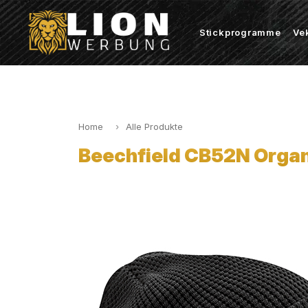
Stickprogramme
Ve
Home
Alle Produkte
Beechfield CB52N Organ