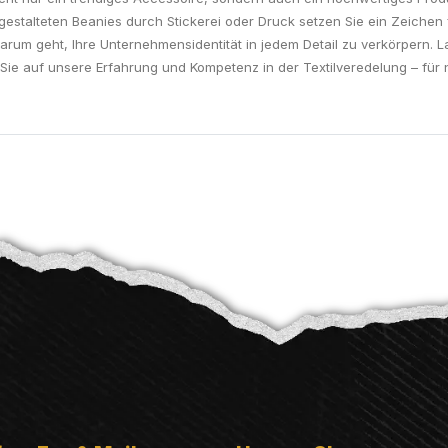
 gestalteten Beanies durch Stickerei oder Druck setzen Sie ein Zeichen 
 darum geht, Ihre Unternehmensidentität in jedem Detail zu verkörpern
Sie auf unsere Erfahrung und Kompetenz in der Textilveredelung – für 