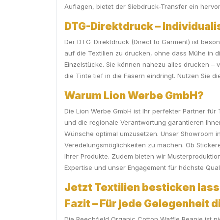
Auflagen, bietet der Siebdruck-Transfer ein hervo
DTG-Direktdruck – Individuali
Der DTG-Direktdruck (Direct to Garment) ist beson
auf die Textilien zu drucken, ohne dass Mühe in 
Einzelstücke. Sie können nahezu alles drucken – 
die Tinte tief in die Fasern eindringt. Nutzen Sie 
Warum Lion Werbe GmbH?
Die Lion Werbe GmbH ist Ihr perfekter Partner fü
und die regionale Verantwortung garantieren Ihne
Wünsche optimal umzusetzen. Unser Showroom in Pru
Veredelungsmöglichkeiten zu machen. Ob Stickerei
Ihrer Produkte. Zudem bieten wir Musterproduktio
Expertise und unser Engagement für höchste Quali
Jetzt Textilien besticken lass
Fazit – Für jede Gelegenheit 
Die Beechfield Organic Cotton Waffle Beanie ist n