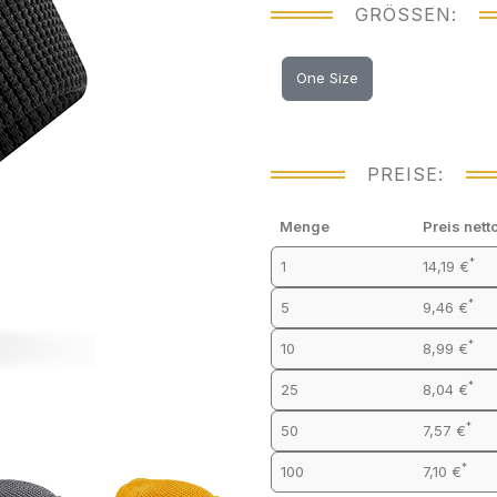
GRÖSSEN:
One Size
PREISE:
Menge
Preis nett
*
1
14,19 €
*
5
9,46 €
*
10
8,99 €
*
25
8,04 €
*
50
7,57 €
*
100
7,10 €