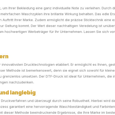
 um Ihrer Bekleidung eine ganz individuelle Note zu verleihen. Durch di
mehrfachen Waschzyklen ihre brillante Wirkung behalten. Das edle Ersc
en Auftritt Ihrer Marke. Zudem ermöglicht die präzise Sticktechnik ein
zur Geltung kommt. Der Wert dieser nachhaltigen Veredelung ist unübert
 hochwertigen Werbeträger für Ihr Unternehmen. Lassen Sie sich von 
ern
der innovativsten Drucktechnologien etabliert. Er ermöglicht es Ihnen, 
t dieser Methode ist bemerkenswert, denn sie eignet sich sowohl für klei
u grenzenlos umsetzen. Der DTF-Druck ist ideal für Unternehmen, die indi
engen nachzudenken.
und langlebig
 Druckverfahren und überzeugt durch seine Robustheit. Hierbei wird d
rozess garantiert eine hervorragende Waschbeständigkeit und Farbinte
 mit dieser Methode beeindruckende Ergebnisse, die Ihre Marke im beste