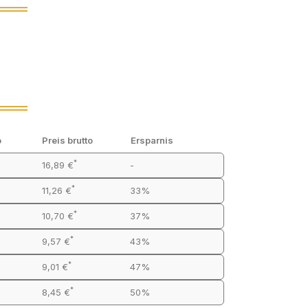
o
Preis brutto
Ersparnis
*
16,89 €
-
*
11,26 €
33%
*
10,70 €
37%
*
9,57 €
43%
*
9,01 €
47%
*
8,45 €
50%