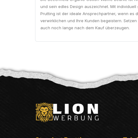
und sein edles Design auszeichnet. Mit individuell
Prutting ist der ideale Ansprechpartner, wenn es
verwirklichen und Ihre Kunden begeistern. Setzen 
auch noch lange nach dem Kauf überzeugen.