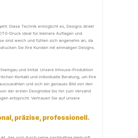
eht. Diese Technik ermöglicht es, Designs direkt
DTG-Druck ideal für kleinere Auflagen und
isse sind weich und fühlen sich angenehm an, da
eindrucken Sie Ihre Kunden mit einmaligen Designs.
 Chiemgau und Inntal. Unsere Inhouse-Produktion
lichen Kontakt und individuelle Beratung, um Ihre
t auszuwählen und sich ein genaues Bild von den
 von der ersten Designidee bis hin zum Versand
gen entspricht. Vertrauen Sie auf unsere
nal, präzise, professionell.
ukt, das sich durch seine nachhaltige Herkunft