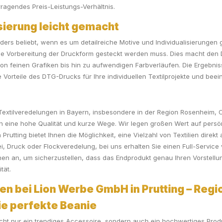
rragendes Preis-Leistungs-Verhältnis.
sierung leicht gemacht
ders beliebt, wenn es um detailreiche Motive und Individualisierungen g
die Vorbereitung der Druckform gesteckt werden muss. Dies macht den 
von feinen Grafiken bis hin zu aufwendigen Farbverläufen. Die Ergebn
die Vorteile des DTG-Drucks für Ihre individuellen Textilprojekte und be
r Textilveredelungen in Bayern, insbesondere in der Region Rosenheim,
n eine hohe Qualität und kurze Wege. Wir legen großen Wert auf persön
tting bietet Ihnen die Möglichkeit, eine Vielzahl von Textilien direk
, Druck oder Flockveredelung, bei uns erhalten Sie einen Full-Service
nen an, um sicherzustellen, dass das Endprodukt genau Ihren Vorstellun
tät.
en bei Lion Werbe GmbH in Prutting – Regio
die perfekte Beanie
icht nur ein trendiges Accessoire, sondern auch ein hochwertiges Prod