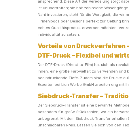
ansprechend. Diese Art der Veredelung sorgt dabei
ist unübertroffen; sie hält zahlreiche Waschgänge 
Naht investieren, steht für die Wertigkeit, die wi
Firmenlogos oder Designs perfekt zur Geltung bring
echtes Qualitätsprodukt erwerben möchten. Vertra
Individualität zu setzen.
Vorteile von Druckverfahren 
DTF-Druck – Flexibel und wirt
Der DTF-Druck (Direct-to-Film) hat sich als revolu
Ihnen, eine große Farbvielfalt zu verwenden und k
beeindruckende Tiefe. Zudem sind die Drucke äuß
Experten bei Lion Werbe GmbH arbeiten eng mit Ih
Siebdruck-Transfer – Traditi
Der Siebdruck-Transfer ist eine bewährte Methode,
besonders für große Stückzahlen, wo ein hervorra
unbegrenzt. Mit dem Siebdruck-Transfer erhalten S
unschlagbaren Preis. Lassen Sie sich von den Tex