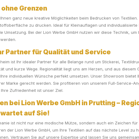
t ohne Grenzen
 Ihnen ganz neue kreative Möglichkeiten beim Bedrucken von Textilien. 
 Stoffoberfläche zu drucken. Ideal für Kleinauflagen und individualisier
elle Umsetzung. Bei der Lion Werbe GmbH nutzen wir diese Technik, um
n werden.
 Partner für Qualität und Service
eim ist Ihr idealer Partner für alle Belange rund um Stickerei, Textildr
ät und kurze Wege. Regionalität liegt uns am Herzen, und aus diesem G
hre individuellen Wünsche perfekt umsetzen. Unser Showroom bietet Ihn
rer Marke gerecht werden. Sie profitieren von unserem Full-Service-An
Ihre Zufriedenheit ist unser Ziel.
sen bei Lion Werbe GmbH in Prutting – Regio
 wartet auf Sie!
anie ist nicht nur eine modische Mütze, sondern auch ein Zeichen für S
ren der Lion Werbe GmbH, um Ihre Textilien auf das nächste Level zu 
nnen. Vertrauen Sie auf unsere Expertise und lassen Sie uns gemeinsam 