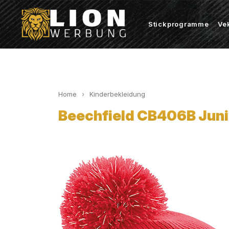
Stickprogramme
Ve
Home
Kinderbekleidung
Beechfield CB406B Junio