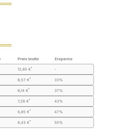
o
Preis brutto
Ersparnis
*
12,85 €
-
*
8,57 €
33%
*
8,14 €
37%
*
7,28 €
43%
*
6,85 €
47%
*
6,43 €
50%