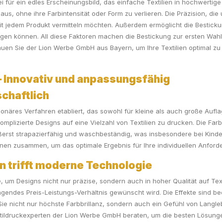
 für ein edles Erscheinungsbild, das einfache Textilien in hochwertige 
aus, ohne ihre Farbintensität oder Form zu verlieren. Die Präzision, di
r mit jedem Produkt vermitteln möchten. Außerdem ermöglicht die Besticku
en können. All diese Faktoren machen die Bestickung zur ersten Wahl für
uen Sie der Lion Werbe GmbH aus Bayern, um Ihre Textilien optimal zu
– Innovativ und anpassungsfähig
schaftlich
tionäres Verfahren etabliert, das sowohl für kleine als auch große Aufl
omplizierte Designs auf eine Vielzahl von Textilien zu drucken. Die F
erst strapazierfähig und waschbeständig, was insbesondere bei Kinde
nen zusammen, um das optimale Ergebnis für Ihre individuellen Anforde
on trifft moderne Technologie
 um Designs nicht nur präzise, sondern auch in hoher Qualität auf Text
gendes Preis-Leistungs-Verhältnis gewünscht wird. Die Effekte sind b
ie nicht nur höchste Farbbrillanz, sondern auch ein Gefühl von Langleb
tildruckexperten der Lion Werbe GmbH beraten, um die besten Lösunge