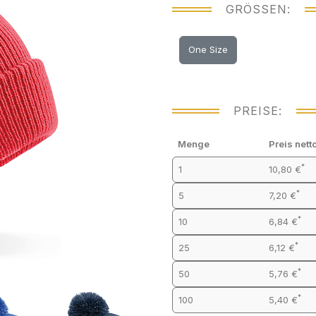
GRÖSSEN:
One Size
PREISE:
Menge
Preis nett
*
1
10,80 €
*
5
7,20 €
*
10
6,84 €
*
25
6,12 €
*
50
5,76 €
*
100
5,40 €