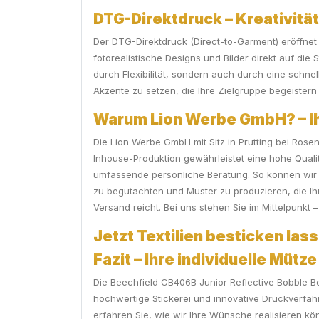
DTG-Direktdruck – Kreativitä
Der DTG-Direktdruck (Direct-to-Garment) eröffnet
fotorealistische Designs und Bilder direkt auf die
durch Flexibilität, sondern auch durch eine schn
Akzente zu setzen, die Ihre Zielgruppe begeister
Warum Lion Werbe GmbH? – Ihr
Die Lion Werbe GmbH mit Sitz in Prutting bei Rosenh
Inhouse-Produktion gewährleistet eine hohe Qualit
umfassende persönliche Beratung. So können wir I
zu begutachten und Muster zu produzieren, die Ih
Versand reicht. Bei uns stehen Sie im Mittelpunkt – 
Jetzt Textilien besticken las
Fazit – Ihre individuelle Mütze
Die Beechfield CB406B Junior Reflective Bobble Be
hochwertige Stickerei und innovative Druckverfah
erfahren Sie, wie wir Ihre Wünsche realisieren kö