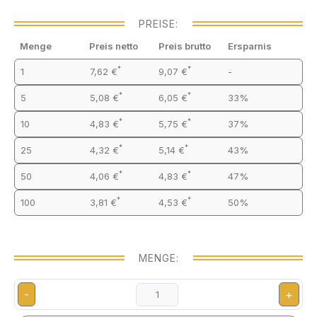
PREISE:
Menge
Preis netto
Preis brutto
Ersparnis
*
*
1
7,62 €
9,07 €
-
*
*
5
5,08 €
6,05 €
33%
*
*
10
4,83 €
5,75 €
37%
*
*
25
4,32 €
5,14 €
43%
*
*
50
4,06 €
4,83 €
47%
*
*
100
3,81 €
4,53 €
50%
MENGE:
-
+