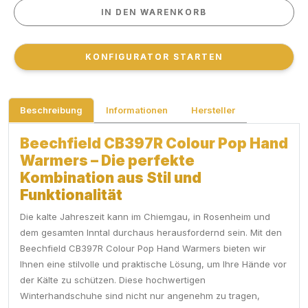
IN DEN WARENKORB
IN DEN WARENKORB
KONFIGURATOR STARTEN
KONFIGURATOR STARTEN
Beschreibung
Informationen
Hersteller
Beechfield CB397R Colour Pop Hand
Warmers – Die perfekte
Kombination aus Stil und
Funktionalität
Die kalte Jahreszeit kann im Chiemgau, in Rosenheim und
dem gesamten Inntal durchaus herausfordernd sein. Mit den
Beechfield CB397R Colour Pop Hand Warmers bieten wir
Ihnen eine stilvolle und praktische Lösung, um Ihre Hände vor
der Kälte zu schützen. Diese hochwertigen
Winterhandschuhe sind nicht nur angenehm zu tragen,