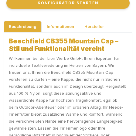
KONFIGURATOR STARTEN
KONFIGURATOR STARTEN
Beschreibung
Informationen
Hersteller
Beechfield CB355 Mountain Cap –
Stil und Funktionalität vereint
Willkommen bei der Lion Werbe GmbH, Ihrem Experten für
individuelle Textilveredelung im Herzen von Bayern. Wir
freuen uns, Ihnen die Beechfield CB355 Mountain Cap
vorstellen zu dürfen – eine Kappe, die nicht nur in Sachen
Funktionalität, sondern auch im Design überzeugt. Hergestellt
aus 100 % Nylon, sorgt diese atmungsaktive und
wasserdichte Kappe für höchsten Tragekomfort, egal ob
beim Outdoor-Abenteuer oder im urbanen Alltag. Ihr Fleece-
Innenfutter bietet zusätzliche Wärme und Komfort, während
die verschweißten Nähte eine hervorragende Langlebigkeit
gewährleisten. Lassen Sie Ihr Firmenlogo oder Ihre
persönliche Botschaft in hochwertiger Stickerei oder