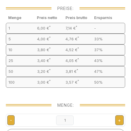
PREISE:
Menge
Preis netto
Preis brutto
Ersparnis
*
*
1
6,00 €
7,14 €
-
*
*
5
4,00 €
4,76 €
33%
*
*
10
3,80 €
4,52 €
37%
*
*
25
3,40 €
4,05 €
43%
*
*
50
3,20 €
3,81 €
47%
*
*
100
3,00 €
3,57 €
50%
MENGE:
-
+