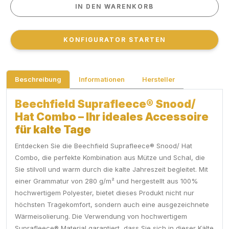
IN DEN WARENKORB
IN DEN WARENKORB
KONFIGURATOR STARTEN
KONFIGURATOR STARTEN
Beschreibung
Informationen
Hersteller
Beechfield Suprafleece® Snood/
Hat Combo – Ihr ideales Accessoire
für kalte Tage
Entdecken Sie die Beechfield Suprafleece® Snood/ Hat
Combo, die perfekte Kombination aus Mütze und Schal, die
Sie stilvoll und warm durch die kalte Jahreszeit begleitet. Mit
einer Grammatur von 280 g/m² und hergestellt aus 100%
hochwertigem Polyester, bietet dieses Produkt nicht nur
höchsten Tragekomfort, sondern auch eine ausgezeichnete
Wärmeisolierung. Die Verwendung von hochwertigem
Suprafleece® Material garantiert, dass Sie sich in dieser Kälte