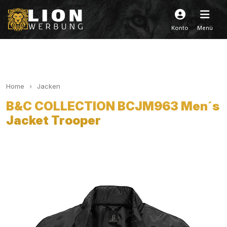
Konto
Menü
Home
Jacken
B&C COLLECTION BCJM963 Men´s
Jacket Trooper