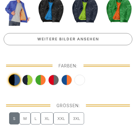
WEITERE BILDER ANSEHEN
WEITERE BILDER ANSEHEN
FARBEN:
GRÖSSEN:
S
M
L
XL
XXL
3XL