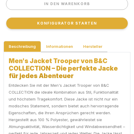
IN DEN WARENKORB
IN DEN WARENKORB
KONFIGURATOR STARTEN
KONFIGURATOR STARTEN
Beschreibung
Informationen
Hersteller
Men's Jacket Trooper von B&C
COLLECTION – Die perfekte Jacke
für jedes Abenteuer
Entdecken Sie mit der Men's Jacket Trooper von B&C
COLLECTION die ideale Kombination aus Stil, Funktionalität
und höchstem Tragekomfort. Diese Jacke ist nicht nur ein
modisches Statement, sondern bietet auch hervorragende
Eigenschaften, die Ihren Ansprüchen gerecht werden.
Hergestellt aus 100 % Polyester, gewährleistet sie
Atmungsaktivität, Wasserdichtigkeit und Windabweisendheit –
perfekt für jede Jahreszeit und jedes Wetter. Die Jacke lässt