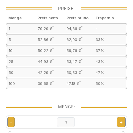
PREISE:
Menge
Preis netto
Preis brutto
Ersparnis
*
*
1
79,29 €
94,36 €
-
*
*
5
52,86 €
62,90 €
33%
*
*
10
50,22 €
59,76 €
37%
*
*
25
44,93 €
53,47 €
43%
*
*
50
42,29 €
50,33 €
47%
*
*
100
39,65 €
47,18 €
50%
MENGE:
-
+