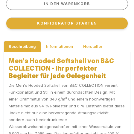
IN DEN WARENKORB
IN DEN WARENKORB
KONFIGURATOR STARTEN
KONFIGURATOR STARTEN
Beschreibung
Informationen
Hersteller
Men's Hooded Softshell von B&C
COLLECTION - Ihr perfekter
Begleiter für jede Gelegenheit
Die Men's Hooded Softshell von B&C COLLECTION vereint
Funktionalität und Stil in einem durchdachten Design. Mit
einer Grammatur von 340 g/m² und einem hochwertigen
Materialmix aus 94 % Polyester und 6 % Elasthan bietet diese
Jacke nicht nur eine hervorragende Atmungsaktivität,
sondern auch beeindruckende
Wasserabweisendeigenschaften mit einer Wassersäule von
5.000 mm bis 7.999 mm. Das Innenfutter besteht aus 100 %