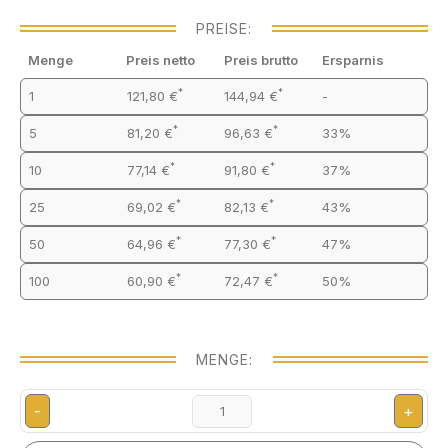
PREISE:
Menge
Preis netto
Preis brutto
Ersparnis
*
*
1
121,80 €
144,94 €
-
*
*
5
81,20 €
96,63 €
33%
*
*
10
77,14 €
91,80 €
37%
*
*
25
69,02 €
82,13 €
43%
*
*
50
64,96 €
77,30 €
47%
*
*
100
60,90 €
72,47 €
50%
MENGE:
-
+