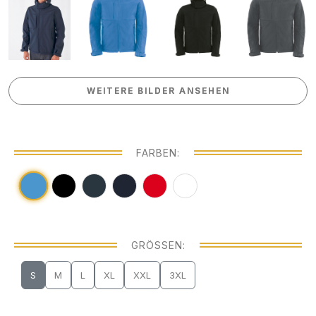
WEITERE BILDER ANSEHEN
WEITERE BILDER ANSEHEN
FARBEN:
GRÖSSEN:
S
M
L
XL
XXL
3XL