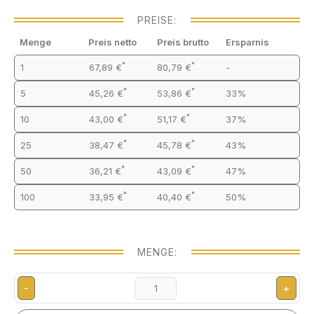
PREISE:
Menge
Preis netto
Preis brutto
Ersparnis
*
*
1
67,89 €
80,79 €
-
*
*
5
45,26 €
53,86 €
33%
*
*
10
43,00 €
51,17 €
37%
*
*
25
38,47 €
45,78 €
43%
*
*
50
36,21 €
43,09 €
47%
*
*
100
33,95 €
40,40 €
50%
MENGE:
-
+