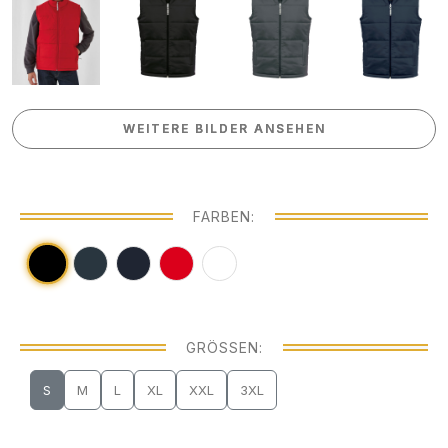
WEITERE BILDER ANSEHEN
WEITERE BILDER ANSEHEN
FARBEN:
GRÖSSEN:
S
M
L
XL
XXL
3XL