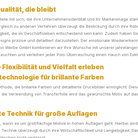
alität, die bleibt
orteile mit sich, die Ihre Unternehmensidentität und Ihr Markenimage st
rgleich zu anderen Verfahren überzeugt die Bestickung durch ihre Rob
tigkeit, die im Geschäftsleben entscheidend sein kann. Zudem haben Sie d
signs präzise und detailliert darzustellen. Der emotionale Wiedererke
 Lion Werbe GmbH kombinieren wir Ihre Wünsche mit unserer jahrelangen 
euchten und verleihen jeder Polo-Überraschung einen Hauch von Exklus
Flexibilität und Vielfalt erleben
echnologie für brillante Farben
thode, die brillante Farben und detaillierte Druckbilder ermöglicht. Die
 die Verwendung von Transferfolie wird das gewünschte Motiv auf das T
e Technik für große Auflagen
e, wenn es um großflächige Motive in hohen Auflagen geht. Hierbei wird
 Technik überzeugt durch ihre Wirtschaftlichkeit und Langlebigkeit. D
äschen nicht verblasst.