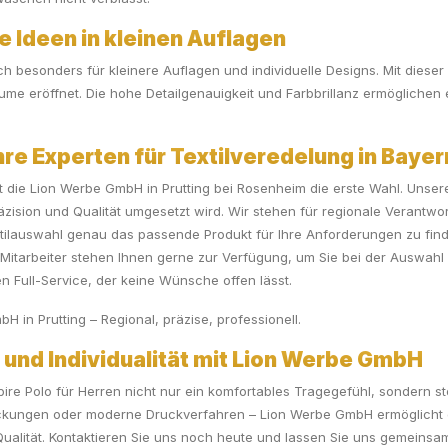
e Ideen in kleinen Auflagen
ch besonders für kleinere Auflagen und individuelle Designs. Mit dieser
e eröffnet. Die hohe Detailgenauigkeit und Farbbrillanz ermöglichen e
e Experten für Textilveredelung in Bayer
st die Lion Werbe GmbH in Prutting bei Rosenheim die erste Wahl. Unser
äzision und Qualität umgesetzt wird. Wir stehen für regionale Verantwo
xtilauswahl genau das passende Produkt für Ihre Anforderungen zu fi
itarbeiter stehen Ihnen gerne zur Verfügung, um Sie bei der Auswahl u
en Full-Service, der keine Wünsche offen lässt.
H in Prutting – Regional, präzise, professionell.
ät und Individualität mit Lion Werbe GmbH
e Polo für Herren nicht nur ein komfortables Tragegefühl, sondern stell
ickungen oder moderne Druckverfahren – Lion Werbe GmbH ermöglicht e
Qualität. Kontaktieren Sie uns noch heute und lassen Sie uns gemeins