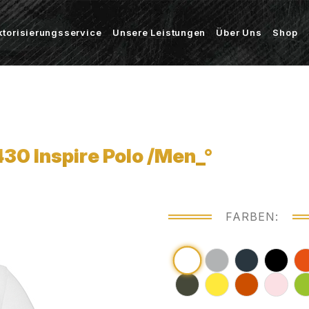
ktorisierungsservice
Unsere Leistungen
Über Uns
Shop
0 Inspire Polo /Men_°
FARBEN: