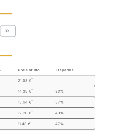
3XL
o
Preis brutto
Ersparnis
*
21,53 €
-
*
14,35 €
33%
*
13,64 €
37%
*
12,20 €
43%
*
11,48 €
47%