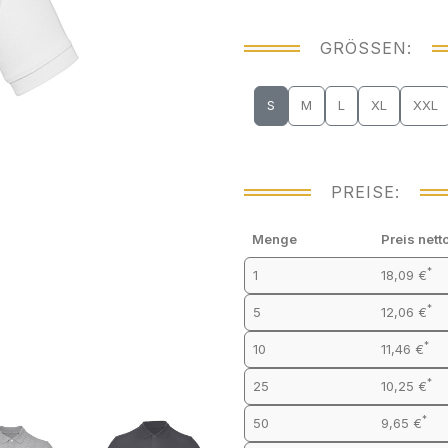
GRÖSSEN:
S
M
L
XL
XXL
PREISE:
Menge
Preis nett
*
1
18,09 €
*
5
12,06 €
*
10
11,46 €
*
25
10,25 €
*
50
9,65 €