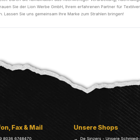
trauen Sie der Lion Werbe GmbH, Ihrem erfahrenen Partner für Textilve
en. Lassen Sie uns gemeinsam Ihre Marke zum Strahlen bringen!
on, Fax & Mail
Unsere Shops
9 8036 6748470
→ De Sinzers - Unsere Schmied-