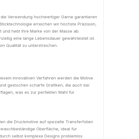
ch die Verwendung hochwertiger Garne garantieren
ticktechnologie erreichen wir höchste Präzision,
tät und hebt Ihre Marke von der Masse ab.
zeitig eine lange Lebensdauer gewährleistet ist.
n Qualität zu unterstreichen.
 diesem innovativen Verfahren werden die Motive
n und gestochen scharfe Grafiken, die auch bei
uflagen, was es zur perfekten Wahl für
den die Druckmotive auf spezielle Transferfolien
d waschbeständige Oberfläche, ideal für
urch selbst komplexe Designs problemlos