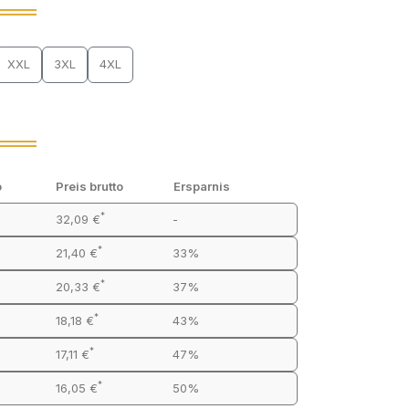
XXL
3XL
4XL
o
Preis brutto
Ersparnis
*
32,09 €
-
*
21,40 €
33%
*
20,33 €
37%
*
18,18 €
43%
*
17,11 €
47%
*
16,05 €
50%