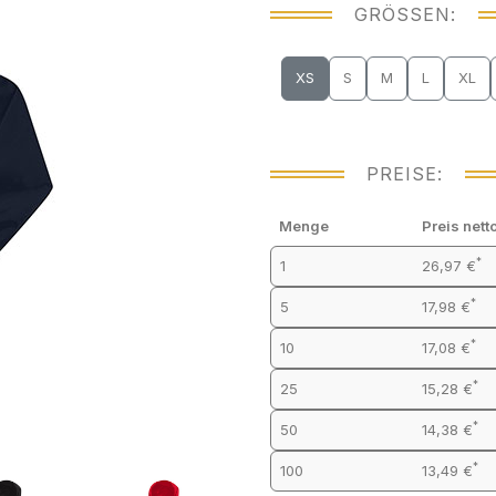
GRÖSSEN:
XS
S
M
L
XL
PREISE:
Menge
Preis nett
*
1
26,97 €
*
5
17,98 €
*
10
17,08 €
*
25
15,28 €
*
50
14,38 €
*
100
13,49 €