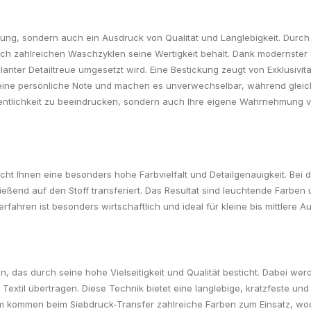
elung, sondern auch ein Ausdruck von Qualität und Langlebigkeit. Dur
ach zahlreichen Waschzyklen seine Wertigkeit behält. Dank modernster S
lanter Detailtreue umgesetzt wird. Eine Bestickung zeugt von Exklusivi
it eine persönliche Note und machen es unverwechselbar, während gleich
fentlichkeit zu beeindrucken, sondern auch Ihre eigene Wahrnehmung vo
cht Ihnen eine besonders hohe Farbvielfalt und Detailgenauigkeit. Bei
hließend auf den Stoff transferiert. Das Resultat sind leuchtende Farbe
fahren ist besonders wirtschaftlich und ideal für kleine bis mittlere A
, das durch seine hohe Vielseitigkeit und Qualität besticht. Dabei wer
extil übertragen. Diese Technik bietet eine langlebige, kratzfeste un
 kommen beim Siebdruck-Transfer zahlreiche Farben zum Einsatz, wod