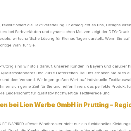
, revolutioniert die Textilveredelung. Er ermöglicht es uns, Designs dir
ders bei Farbverläufen und dynamischen Motiven zeigt der DTG-Druck s
lexible, wirtschaftliche Lösung für Kleinauflagen darstellt. Wenn Sie a
chtige Wahl für Sie.
 Prutting sind wir stolz darauf, unseren Kunden in Bayern und darüber
ualitätsstandards und kurze Lieferzeiten. Bei uns erhalten Sie alles 
on und dem Versand. Wir legen großen Wert auf individuelle Textilausw
hmen sich gerne Zeit für Sie und helfen Ihnen, das perfekte Produkt fü
 Leidenschaft für qualitativ hochwertige Textilveredelung.
en bei Lion Werbe GmbH in Prutting – Regio
E INSPIRED #Reset Windbreaker nicht nur ein funktionelles Kleidungss
etet. Durch die Kombination aus hochwertiger Verarbeitung, nachhaltige