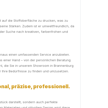
ekt auf die Stoffoberfläche zu drucken, was zu
eine Stärken. Zudem ist er umweltfreundlich, da
uf der Suche nach kreativen, farbenfrohen und
 hinaus einen umfassenden Service anzubieten.
aus einer Hand – von der persönlichen Beratung
ahl, die Sie in unserem Showroom in Brannenburg
r Ihre Bedürfnisse zu finden und umzusetzen.
nal, präzise, professionell.
tück darstellt, sondern auch perfekte
n Materialien und stilvollem Design wird diese