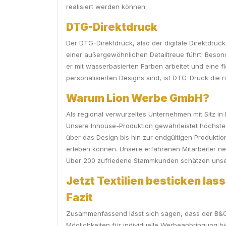
realisiert werden können.
DTG-Direktdruck
Der DTG-Direktdruck, also der digitale Direktdruck
einer außergewöhnlichen Detailtreue führt. Beson
er mit wasserbasierten Farben arbeitet und eine f
personalisierten Designs sind, ist DTG-Druck die ri
Warum Lion Werbe GmbH?
Als regional verwurzeltes Unternehmen mit Sitz in
Unsere Inhouse-Produktion gewährleistet höchste Q
über das Design bis hin zur endgültigen Produkti
erleben können. Unsere erfahrenen Mitarbeiter ne
Über 200 zufriedene Stammkunden schätzen unsere
Jetzt Textilien besticken lass
Fazit
Zusammenfassend lässt sich sagen, dass der B&C B
Möglichkeiten für individuelle Werbeanbringung bi