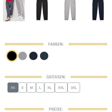
FARBEN:
GRÖSSEN:
XS
S
M
L
XL
XXL
3XL
PREISE: