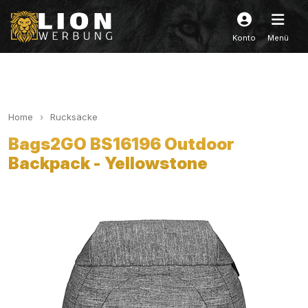
Konto
Menü
Home
Rucksäcke
Bags2GO BS16196 Outdoor
Backpack - Yellowstone