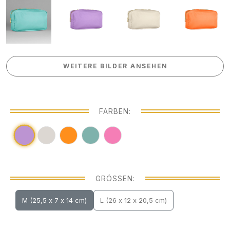
WEITERE BILDER ANSEHEN
WEITERE BILDER ANSEHEN
FARBEN:
GRÖSSEN:
M (25,5 x 7 x 14 cm)
L (26 x 12 x 20,5 cm)