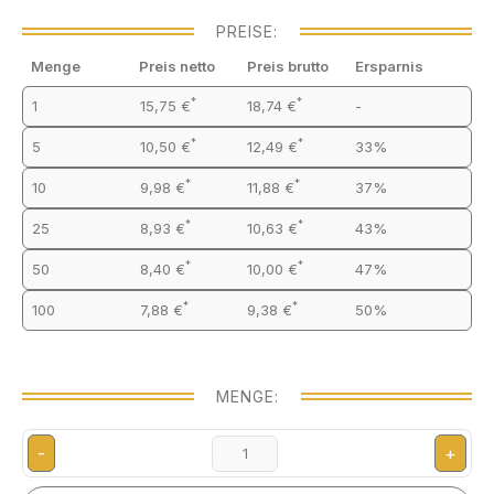
PREISE:
Menge
Preis netto
Preis brutto
Ersparnis
*
*
1
15,75 €
18,74 €
-
*
*
5
10,50 €
12,49 €
33%
*
*
10
9,98 €
11,88 €
37%
*
*
25
8,93 €
10,63 €
43%
*
*
50
8,40 €
10,00 €
47%
*
*
100
7,88 €
9,38 €
50%
MENGE:
-
+