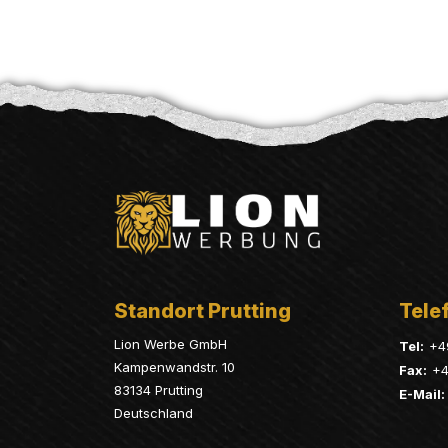
Standort Prutting
Telef
Lion Werbe GmbH
Tel:
+4
Kampenwandstr. 10
Fax:
+4
83134 Prutting
E-Mail:
Deutschland