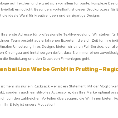
ogie auf Textilien und eignet sich vor allem für bunte, komplexe Designs
vielfalt ermöglicht. Besonders vorteilhaft ist dieser Druckprozess für 
st die ideale Wahl für kreative Ideen und einzigartige Designs.
 Ihre erste Adresse für professionelle Textilveredelung. Wir stehen fü
Unser Team besteht aus erfahrenen Experten, die sich Zeit für Ihre i
timalen Umsetzung Ihres Designs bieten wir einen Full-Service, der alle
 Chiemgau und Inntal sorgen dafür, dass Sie immer einen zuverlässigen
um die Bestickung und den Druck von Firmenlogos geht.
sen bei Lion Werbe GmbH in Prutting – Regio
ist mehr als nur ein Rucksack – er ist ein Statement. Mit der Möglichke
ukt, sondern auch ein stilvolles Accessoire, das Ihre Marke optimal prä
sich von den zahlreichen Vorteilen überzeugen, die Wir Ihnen bieten. K
 Ihr Erfolg ist unsere Motivation!