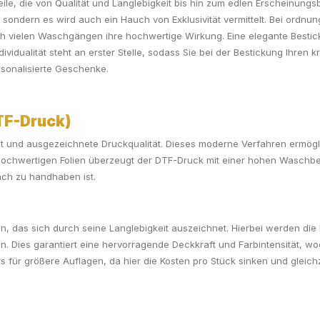
teile, die von Qualität und Langlebigkeit bis hin zum edlen Erscheinungs
t, sondern es wird auch ein Hauch von Exklusivität vermittelt. Bei ordn
h vielen Waschgängen ihre hochwertige Wirkung. Eine elegante Bestick
ividualität steht an erster Stelle, sodass Sie bei der Bestickung Ihren 
rsonalisierte Geschenke.
TF-Druck)
alt und ausgezeichnete Druckqualität. Dieses moderne Verfahren ermögl
ochwertigen Folien überzeugt der DTF-Druck mit einer hohen Waschbestä
fach zu handhaben ist.
n, das sich durch seine Langlebigkeit auszeichnet. Hierbei werden die 
. Dies garantiert eine hervorragende Deckkraft und Farbintensität, wo
für größere Auflagen, da hier die Kosten pro Stück sinken und gleichze