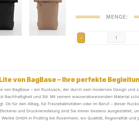
MENGE:
-
Lite von BagBase – Ihre perfekte Begleitu
te von BagBase – ein Rucksack, der durch sein modernes Design und sei
k Nachhaltigkeit und Stil. Mit seinem wasserabweisenden Material schüt
gt. Ob für den Alltag, für Freizeitaktivitäten oder im Beruf – dieser Ruc
n Stickerei und Druckveredelung sind Sie immer bestens ausgestattet, um
on Werbe GmbH in Prutting bei Rosenheim, wo Qualität, Regionalität un