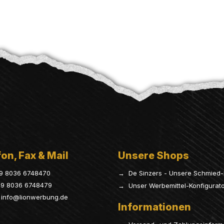
on, Fax & Mail
Unsere Shops
9 8036 6748470
→ De Sinzers - Unsere Schmied-
9 8036 6748479
→ Unser Werbemittel-Konfigurat
info@lionwerbung.de
Informationen