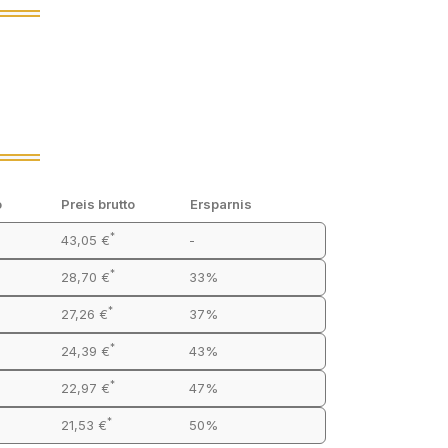
o
Preis brutto
Ersparnis
*
43,05 €
-
*
28,70 €
33%
*
27,26 €
37%
*
24,39 €
43%
*
22,97 €
47%
*
21,53 €
50%