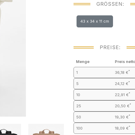
GRÖSSEN:
43 x 34 x 11 cm
PREISE:
Menge
Preis nett
*
1
36,18 €
*
5
24,12 €
*
10
22,91 €
*
25
20,50 €
*
50
19,30 €
*
100
18,09 €