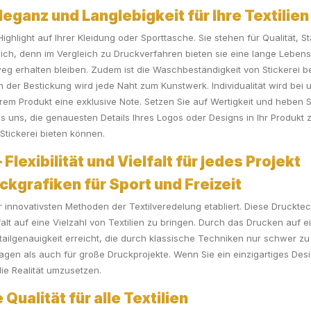
leganz und Langlebigkeit für Ihre Textilien
ighlight auf Ihrer Kleidung oder Sporttasche. Sie stehen für Qualität, St
chlich, denn im Vergleich zu Druckverfahren bieten sie eine lange Leben
g erhalten bleiben. Zudem ist die Waschbeständigkeit von Stickerei 
n der Bestickung wird jede Naht zum Kunstwerk. Individualität wird bei
 Ihrem Produkt eine exklusive Note. Setzen Sie auf Wertigkeit und heben 
 uns, die genauesten Details Ihres Logos oder Designs in Ihr Produkt 
Stickerei bieten können.
Flexibilität und Vielfalt für jedes Projekt
kgrafiken für Sport und Freizeit
er innovativsten Methoden der Textilveredelung etabliert. Diese Druckte
t auf eine Vielzahl von Textilien zu bringen. Durch das Drucken auf e
tailgenauigkeit erreicht, die durch klassische Techniken nur schwer z
flagen als auch für große Druckprojekte. Wenn Sie ein einzigartiges Des
ie Realität umzusetzen.
Qualität für alle Textilien