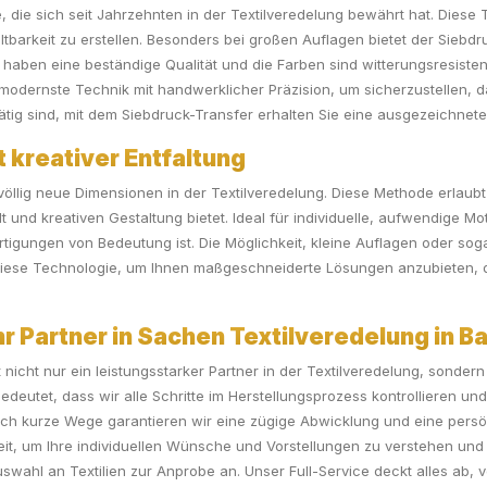
, die sich seit Jahrzehnten in der Textilveredelung bewährt hat. Diese
ltbarkeit zu erstellen. Besonders bei großen Auflagen bietet der Siebd
en haben eine beständige Qualität und die Farben sind witterungsresiste
odernste Technik mit handwerklicher Präzision, um sicherzustellen, d
ätig sind, mit dem Siebdruck-Transfer erhalten Sie eine ausgezeichnete
t kreativer Entfaltung
völlig neue Dimensionen in der Textilveredelung. Diese Methode erlaubt
lt und kreativen Gestaltung bietet. Ideal für individuelle, aufwendige 
fertigungen von Bedeutung ist. Die Möglichkeit, kleine Auflagen oder s
 diese Technologie, um Ihnen maßgeschneiderte Lösungen anzubieten, d
 Partner in Sachen Textilveredelung in B
 nicht nur ein leistungsstarker Partner in der Textilveredelung, sonde
deutet, dass wir alle Schritte im Herstellungsprozess kontrollieren und
Durch kurze Wege garantieren wir eine zügige Abwicklung und eine pers
t, um Ihre individuellen Wünsche und Vorstellungen zu verstehen und
hl an Textilien zur Anprobe an. Unser Full-Service deckt alles ab, 