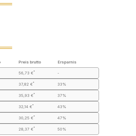
o
Preis brutto
Ersparnis
*
56,73 €
-
*
37,82 €
33%
*
35,93 €
37%
*
32,14 €
43%
*
30,25 €
47%
*
28,37 €
50%