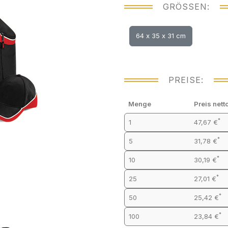
GRÖSSEN:
64 x 35 x 31 cm
PREISE:
Menge
Preis nett
*
1
47,67 €
*
5
31,78 €
*
10
30,19 €
*
25
27,01 €
*
50
25,42 €
*
100
23,84 €