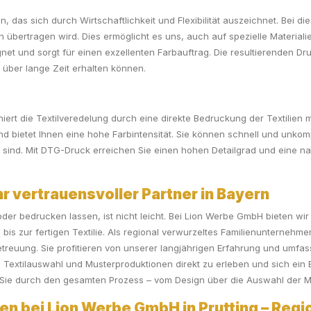
, das sich durch Wirtschaftlichkeit und Flexibilität auszeichnet. Bei d
n übertragen wird. Dies ermöglicht es uns, auch auf spezielle Materiali
net und sorgt für einen exzellenten Farbauftrag. Die resultierenden D
n über lange Zeit erhalten können.
niert die Textilveredelung durch eine direkte Bedruckung der Textilien
nd bietet Ihnen eine hohe Farbintensität. Sie können schnell und unkompl
ind. Mit DTG-Druck erreichen Sie einen hohen Detailgrad und eine nahe
 vertrauensvoller Partner in Bayern
oder bedrucken lassen, ist nicht leicht. Bei Lion Werbe GmbH bieten wir
bis zur fertigen Textilie. Als regional verwurzeltes Familienunternehm
etreuung. Sie profitieren von unserer langjährigen Erfahrung und umfas
Textilauswahl und Musterproduktionen direkt zu erleben und sich ein B
en Sie durch den gesamten Prozess – vom Design über die Auswahl der Mat
en bei Lion Werbe GmbH in Prutting – Regio