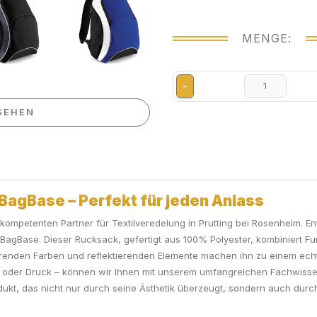
MENGE:
-
SEHEN
agBase – Perfekt für jeden Anlass
mpetenten Partner für Textilveredelung in Prutting bei Rosenheim. Ent
agBase. Dieser Rucksack, gefertigt aus 100% Polyester, kombiniert Fun
stierenden Farben und reflektierenden Elemente machen ihn zu einem ec
g oder Druck – können wir Ihnen mit unserem umfangreichen Fachwisse
ukt, das nicht nur durch seine Ästhetik überzeugt, sondern auch durch d