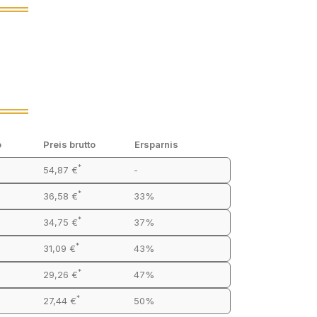
o
Preis brutto
Ersparnis
*
54,87 €
-
*
36,58 €
33%
*
34,75 €
37%
*
31,09 €
43%
*
29,26 €
47%
*
27,44 €
50%