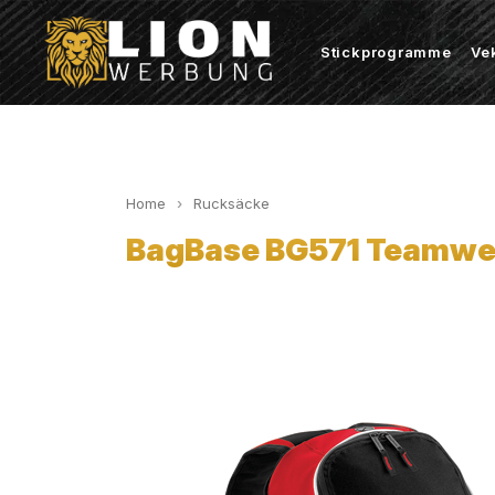
Stickprogramme
Ve
Home
Rucksäcke
BagBase BG571 Teamwe