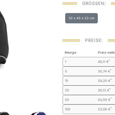
GRÖSSEN:
32 x 45 x 23 cm
PREISE:
Menge
Preis nett
*
1
46,11 €
*
5
30,74 €
*
10
29,20 €
*
25
26,13 €
*
50
24,59 €
*
100
23,06 €