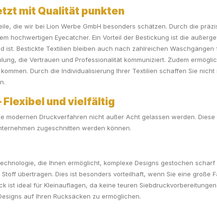
etzt mit Qualität punkten
rteile, die wir bei Lion Werbe GmbH besonders schätzen. Durch die präz
nem hochwertigen Eyecatcher. Ein Vorteil der Bestickung ist die außerge
ist. Bestickte Textilien bleiben auch nach zahlreichen Waschgängen fo
ahlung, die Vertrauen und Professionalität kommuniziert. Zudem ermöglic
 kommen. Durch die Individualisierung Ihrer Textilien schaffen Sie nicht
n.
Flexibel und vielfältig
 die modernen Druckverfahren nicht außer Acht gelassen werden. Diese 
r Unternehmen zugeschnitten werden können.
e Technologie, die Ihnen ermöglicht, komplexe Designs gestochen scharf
Stoff übertragen. Dies ist besonders vorteilhaft, wenn Sie eine große F
k ist ideal für Kleinauflagen, da keine teuren Siebdruckvorbereitunge
Designs auf Ihren Rucksäcken zu ermöglichen.