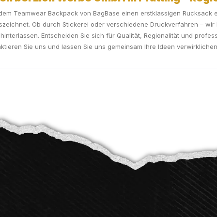
 dem Teamwear Backpack von BagBase einen erstklassigen Rucksack er
eichnet. Ob durch Stickerei oder verschiedene Druckverfahren – wir b
hinterlassen. Entscheiden Sie sich für Qualität, Regionalität und profe
aktieren Sie uns und lassen Sie uns gemeinsam Ihre Ideen verwirklichen