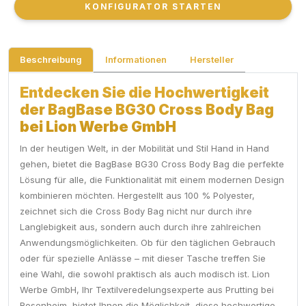
KONFIGURATOR STARTEN
KONFIGURATOR STARTEN
Beschreibung
Informationen
Hersteller
Entdecken Sie die Hochwertigkeit
der BagBase BG30 Cross Body Bag
bei Lion Werbe GmbH
In der heutigen Welt, in der Mobilität und Stil Hand in Hand
gehen, bietet die BagBase BG30 Cross Body Bag die perfekte
Lösung für alle, die Funktionalität mit einem modernen Design
kombinieren möchten. Hergestellt aus 100 % Polyester,
zeichnet sich die Cross Body Bag nicht nur durch ihre
Langlebigkeit aus, sondern auch durch ihre zahlreichen
Anwendungsmöglichkeiten. Ob für den täglichen Gebrauch
oder für spezielle Anlässe – mit dieser Tasche treffen Sie
eine Wahl, die sowohl praktisch als auch modisch ist. Lion
Werbe GmbH, Ihr Textilveredelungsexperte aus Prutting bei
Rosenheim, bietet Ihnen die Möglichkeit, diese hochwertige