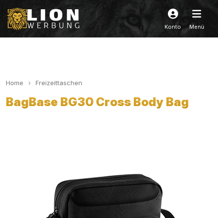
Konto
Menü
Home
Freizeittaschen
BagBase BG30 Cross Body Bag