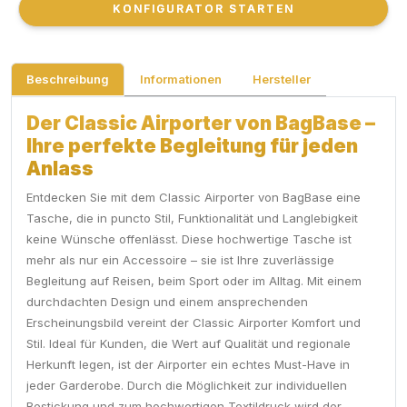
KONFIGURATOR STARTEN
KONFIGURATOR STARTEN
Beschreibung
Informationen
Hersteller
Der Classic Airporter von BagBase –
Ihre perfekte Begleitung für jeden
Anlass
Entdecken Sie mit dem Classic Airporter von BagBase eine
Tasche, die in puncto Stil, Funktionalität und Langlebigkeit
keine Wünsche offenlässt. Diese hochwertige Tasche ist
mehr als nur ein Accessoire – sie ist Ihre zuverlässige
Begleitung auf Reisen, beim Sport oder im Alltag. Mit einem
durchdachten Design und einem ansprechenden
Erscheinungsbild vereint der Classic Airporter Komfort und
Stil. Ideal für Kunden, die Wert auf Qualität und regionale
Herkunft legen, ist der Airporter ein echtes Must-Have in
jeder Garderobe. Durch die Möglichkeit zur individuellen
Bestickung und zum hochwertigen Textildruck wird der