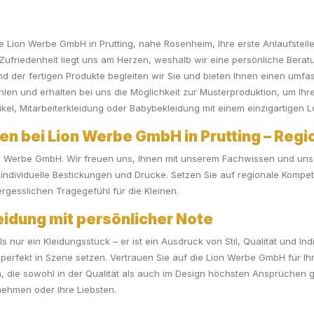
 die Lion Werbe GmbH in Prutting, nahe Rosenheim, Ihre erste Anlaufstell
Zufriedenheit liegt uns am Herzen, weshalb wir eine persönliche Beratu
nd der fertigen Produkte begleiten wir Sie und bieten Ihnen einen um
hlen und erhalten bei uns die Möglichkeit zur Musterproduktion, um Ihr
kel, Mitarbeiterkleidung oder Babybekleidung mit einem einzigartigen L
en bei Lion Werbe GmbH in Prutting – Regio
n Werbe GmbH. Wir freuen uns, Ihnen mit unserem Fachwissen und unser
r individuelle Bestickungen und Drucke. Setzen Sie auf regionale Komp
gesslichen Tragegefühl für die Kleinen.
idung mit persönlicher Note
nur ein Kleidungsstück – er ist ein Ausdruck von Stil, Qualität und Indiv
perfekt in Szene setzen. Vertrauen Sie auf die Lion Werbe GmbH für Ih
, die sowohl in der Qualität als auch im Design höchsten Ansprüchen 
rnehmen oder Ihre Liebsten.