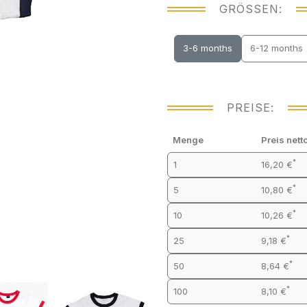
GRÖSSEN:
3-6 months
6-12 months
PREISE:
Menge
Preis nett
*
1
16,20 €
*
5
10,80 €
*
10
10,26 €
*
25
9,18 €
*
50
8,64 €
*
100
8,10 €