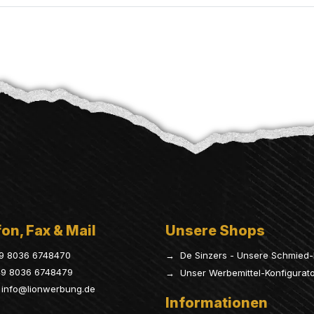
on, Fax & Mail
Unsere Shops
9 8036 6748470
→ De Sinzers - Unsere Schmied-
9 8036 6748479
→ Unser Werbemittel-Konfigurat
info@lionwerbung.de
Informationen