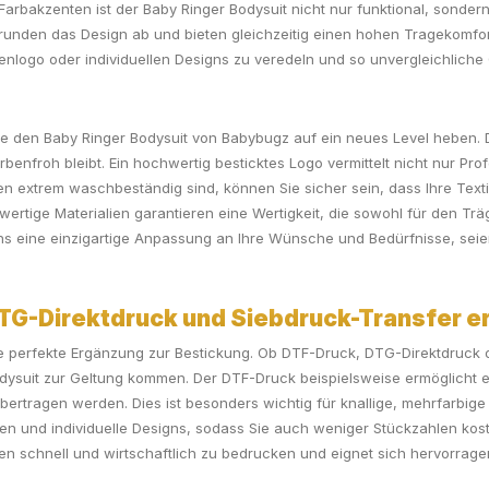
 Farbakzenten ist der Baby Ringer Bodysuit nicht nur funktional, sonder
unden das Design ab und bieten gleichzeitig einen hohen Tragekomfort f
nlogo oder individuellen Designs zu veredeln und so unvergleichliche
die den Baby Ringer Bodysuit von Babybugz auf ein neues Level heben. Di
benfroh bleibt. Ein hochwertig besticktes Logo vermittelt nicht nur Pr
gen extrem waschbeständig sind, können Sie sicher sein, dass Ihre T
rtige Materialien garantieren eine Wertigkeit, die sowohl für den Trä
igns eine einzigartige Anpassung an Ihre Wünsche und Bedürfnisse, sei
DTG-Direktdruck und Siebdruck-Transfer e
 perfekte Ergänzung zur Bestickung. Ob DTF-Druck, DTG-Direktdruck o
odysuit zur Geltung kommen. Der DTF-Druck beispielsweise ermöglicht ei
bertragen werden. Dies ist besonders wichtig für knallige, mehrfarbig
flagen und individuelle Designs, sodass Sie auch weniger Stückzahlen ko
gen schnell und wirtschaftlich zu bedrucken und eignet sich hervorrage