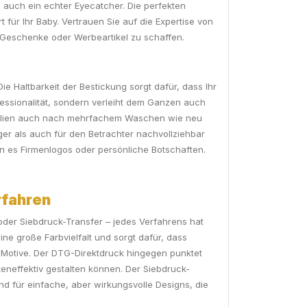
n auch ein echter Eyecatcher. Die perfekten
ür Ihr Baby. Vertrauen Sie auf die Expertise von
 Geschenke oder Werbeartikel zu schaffen.
e Haltbarkeit der Bestickung sorgt dafür, dass Ihr
ofessionalität, sondern verleiht dem Ganzen auch
extilien auch nach mehrfachem Waschen wie neu
ger als auch für den Betrachter nachvollziehbar
en es Firmenlogos oder persönliche Botschaften.
rfahren
der Siebdruck-Transfer – jedes Verfahrens hat
ne große Farbvielfalt und sorgt dafür, dass
e Motive. Der DTG-Direktdruck hingegen punktet
steneffektiv gestalten können. Der Siebdruck-
nd für einfache, aber wirkungsvolle Designs, die