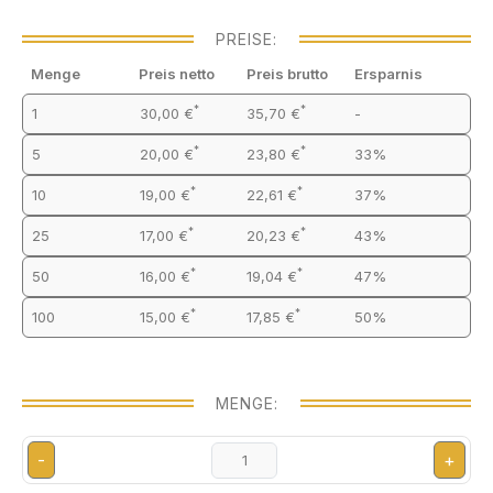
PREISE:
Menge
Preis netto
Preis brutto
Ersparnis
*
*
1
30,00 €
35,70 €
-
*
*
5
20,00 €
23,80 €
33%
*
*
10
19,00 €
22,61 €
37%
*
*
25
17,00 €
20,23 €
43%
*
*
50
16,00 €
19,04 €
47%
*
*
100
15,00 €
17,85 €
50%
MENGE:
-
+