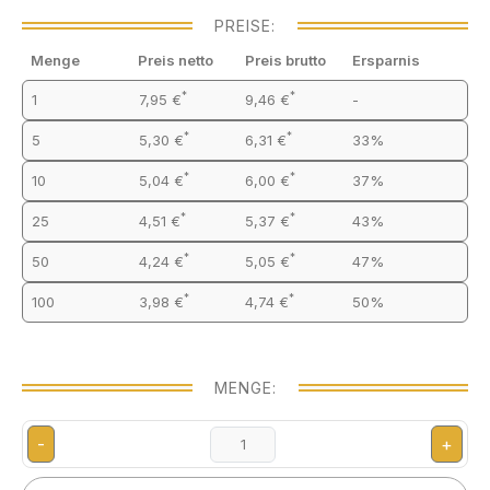
PREISE:
Menge
Preis netto
Preis brutto
Ersparnis
*
*
1
7,95 €
9,46 €
-
*
*
5
5,30 €
6,31 €
33%
*
*
10
5,04 €
6,00 €
37%
*
*
25
4,51 €
5,37 €
43%
*
*
50
4,24 €
5,05 €
47%
*
*
100
3,98 €
4,74 €
50%
MENGE:
-
+