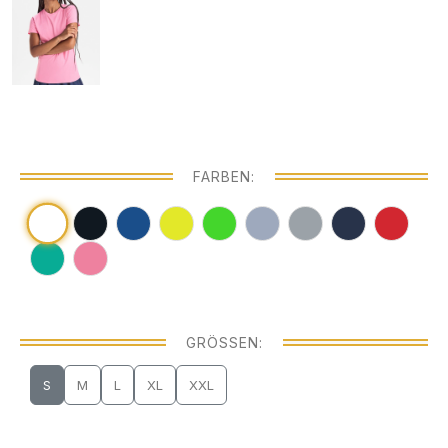
FARBEN:
GRÖSSEN:
S
M
L
XL
XXL