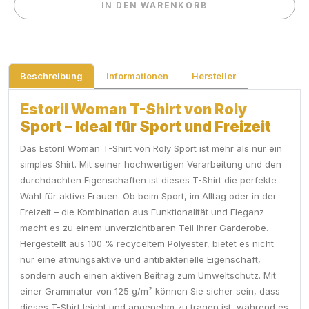
IN DEN WARENKORB
IN DEN WARENKORB
Beschreibung
Informationen
Hersteller
Estoril Woman T-Shirt von Roly
Sport – Ideal für Sport und Freizeit
Das Estoril Woman T-Shirt von Roly Sport ist mehr als nur ein
simples Shirt. Mit seiner hochwertigen Verarbeitung und den
durchdachten Eigenschaften ist dieses T-Shirt die perfekte
Wahl für aktive Frauen. Ob beim Sport, im Alltag oder in der
Freizeit – die Kombination aus Funktionalität und Eleganz
macht es zu einem unverzichtbaren Teil Ihrer Garderobe.
Hergestellt aus 100 % recyceltem Polyester, bietet es nicht
nur eine atmungsaktive und antibakterielle Eigenschaft,
sondern auch einen aktiven Beitrag zum Umweltschutz. Mit
einer Grammatur von 125 g/m² können Sie sicher sein, dass
dieses T-Shirt leicht und angenehm zu tragen ist, während es