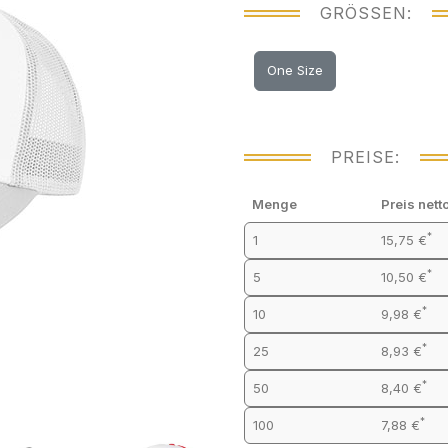
GRÖSSEN:
One Size
PREISE:
Menge
Preis nett
*
1
15,75 €
*
5
10,50 €
*
10
9,98 €
*
25
8,93 €
*
50
8,40 €
*
100
7,88 €