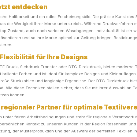
etzt entdecken
iche Haltbarkeit und ein edles Erscheinungsbild. Die präzise Kunst des 
as die Wertigkeit Ihrer Marke unterstreicht. Während Druckverfahren
 top Zustand, auch nach variosen Waschgängen. Individualität ist ein 
räsentieren und so Ihre Marke optimal zur Geltung bringen. Bestickun
zieren.
lexibilität für Ihre Designs
F-Druck, Siebdruck-Transfer oder DTG-Direktdruck, bieten moderne T
t brillante Farben und ist ideal für komplexe Designs und Kleinauflage
große Stückzahlen und langlebige Ergebnisse. Der DTG-Direktdruck bietet
sind. Alle diese Techniken stellen sicher, dass Sie mit Ihrer Auswahl a
utzen können.
egionaler Partner für optimale Textilver
 unter fairen Arbeitsbedingungen und steht für regionale Verantwortun
en persönlichen Kontakt zu unseren Kunden in der Region Rosenheim un
tzung, der Musterproduktion und der Auswahl der perfekten Textilien 