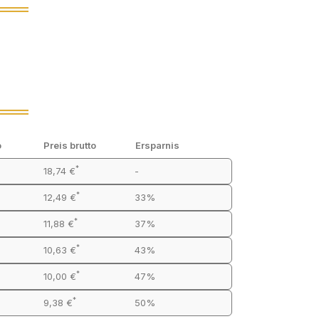
o
Preis brutto
Ersparnis
*
18,74 €
-
*
12,49 €
33%
*
11,88 €
37%
*
10,63 €
43%
*
10,00 €
47%
*
9,38 €
50%