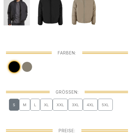
FARBEN:
GRÖSSEN:
S
M
L
XL
XXL
3XL
4XL
5XL
PREISE: