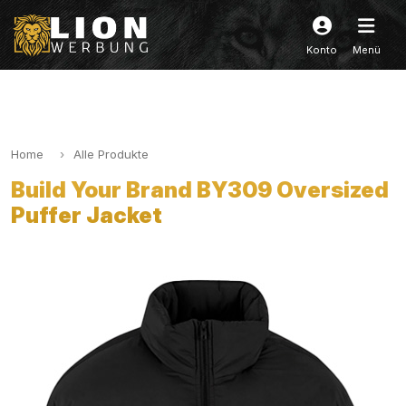
Konto
Menü
Home
Alle Produkte
Build Your Brand BY309 Oversized
Puffer Jacket