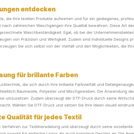
ckungen entdecken
le, die Ihre textilen Produkte aufwerten und für ein gediegenes, profes
st nach zahlreichen Waschgängen ihre Qualität bewahren. Diese Art der 
sgezeichnete Waschbeständigkeit. Egal, ob bei der Unternehmensbeklei
gen von Präzision und Wertigkeit. Zudem sind individuelle Designs pr
zeugen Sie sich selbst von der Vielfalt und den Möglichkeiten, die Ihne
sung für brillante Farben
ucktechnik, die sich durch ihre brillante Farbvielfalt und Detailgenauig
nschließlich Baumwolle, Polyester und Mischgeweben. Die Anwendung de
zise umzusetzen. Zudem überzeugt der DTF-Druck durch seine Wirtschaft
acht. Wählen Sie DTF-Druck und setzen Sie Ihre Ideen visuell eindruck
 Qualität für jedes Textil
 Verfahren zur Textilveredelung und überzeugt durch seine exzellente 
t sich sowohl für einfache Logos als auch komplexe Designs an. Die An