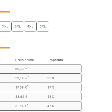
XXL
3XL
4XL
5XL
o
Preis brutto
Ersparnis
*
59,33 €
-
*
39,56 €
33%
*
37,58 €
37%
*
33,62 €
43%
*
31,64 €
47%