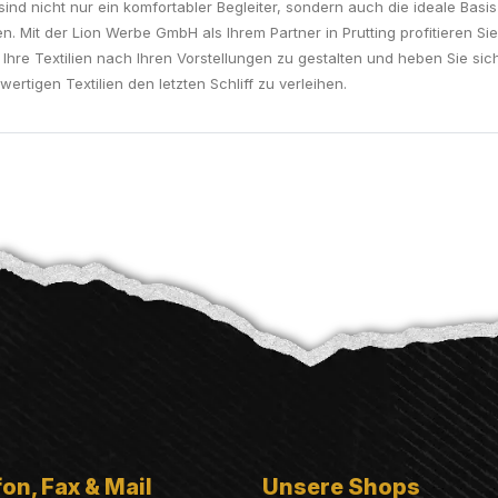
ind nicht nur ein komfortabler Begleiter, sondern auch die ideale Basis 
 Mit der Lion Werbe GmbH als Ihrem Partner in Prutting profitieren Sie
, Ihre Textilien nach Ihren Vorstellungen zu gestalten und heben Sie si
rtigen Textilien den letzten Schliff zu verleihen.
on, Fax & Mail
Unsere Shops