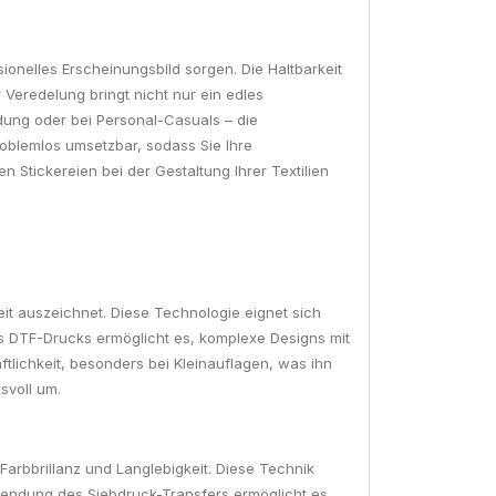
sionelles Erscheinungsbild sorgen. Die Haltbarkeit
Veredelung bringt nicht nur ein edles
dung oder bei Personal-Casuals – die
oblemlos umsetzbar, sodass Sie Ihre
n Stickereien bei der Gestaltung Ihrer Textilien
keit auszeichnet. Diese Technologie eignet sich
s DTF-Drucks ermöglicht es, komplexe Designs mit
lichkeit, besonders bei Kleinauflagen, was ihn
svoll um.
Farbbrillanz und Langlebigkeit. Diese Technik
wendung des Siebdruck-Transfers ermöglicht es,