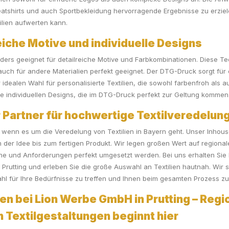
weatshirts und auch Sportbekleidung hervorragende Ergebnisse zu erziel
ilien aufwerten kann.
eiche Motive und individuelle Designs
ders geeignet für detailreiche Motive und Farbkombinationen. Diese Te
 auch für andere Materialien perfekt geeignet. Der DTG-Druck sorgt fü
dealen Wahl für personalisierte Textilien, die sowohl farbenfroh als au
Ihre individuellen Designs, die im DTG-Druck perfekt zur Geltung kommen
Partner für hochwertige Textilveredelun
, wenn es um die Veredelung von Textilien in Bayern geht. Unser Inhou
 der Idee bis zum fertigen Produkt. Wir legen großen Wert auf regiona
che und Anforderungen perfekt umgesetzt werden. Bei uns erhalten Sie F
rutting und erleben Sie die große Auswahl an Textilien hautnah. Wir 
hl für Ihre Bedürfnisse zu treffen und Ihnen beim gesamten Prozess zu 
en bei Lion Werbe GmbH in Prutting – Regio
en Textilgestaltungen beginnt hier