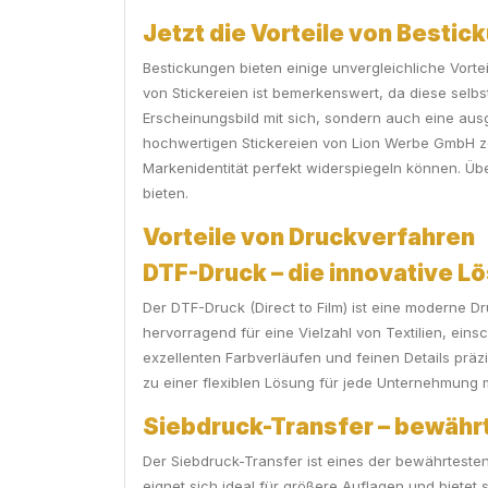
Jetzt die Vorteile von Besti
Bestickungen bieten einige unvergleichliche Vortei
von Stickereien ist bemerkenswert, da diese selb
Erscheinungsbild mit sich, sondern auch eine au
hochwertigen Stickereien von Lion Werbe GmbH zeu
Markenidentität perfekt widerspiegeln können. Über
bieten.
Vorteile von Druckverfahren
DTF-Druck – die innovative Lö
Der DTF-Druck (Direct to Film) ist eine moderne Dr
hervorragend für eine Vielzahl von Textilien, ei
exzellenten Farbverläufen und feinen Details prä
zu einer flexiblen Lösung für jede Unternehmung m
Siebdruck-Transfer – bewährte
Der Siebdruck-Transfer ist eines der bewährtesten
eignet sich ideal für größere Auflagen und biete