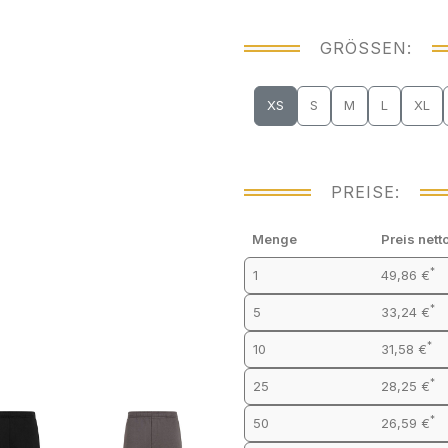
GRÖSSEN:
XS
S
M
L
XL
PREISE:
Menge
Preis nett
*
1
49,86 €
*
5
33,24 €
*
10
31,58 €
*
25
28,25 €
*
50
26,59 €