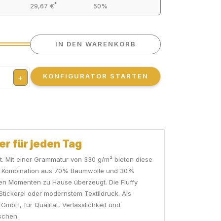
*
29,67 €
50%
IN DEN WARENKORB
KONFIGURATOR STARTEN
+
er für jeden Tag
ät. Mit einer Grammatur von 330 g/m² bieten diese
Die Kombination aus 70% Baumwolle und 30%
nten Momenten zu Hause überzeugt. Die Fluffy
 Stickerei oder modernstem Textildruck. Als
mbH, für Qualität, Verlässlichkeit und
schen.