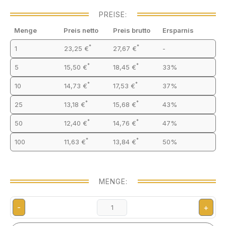
PREISE:
Menge
Preis netto
Preis brutto
Ersparnis
*
*
1
23,25 €
27,67 €
-
*
*
5
15,50 €
18,45 €
33%
*
*
10
14,73 €
17,53 €
37%
*
*
25
13,18 €
15,68 €
43%
*
*
50
12,40 €
14,76 €
47%
*
*
100
11,63 €
13,84 €
50%
MENGE:
-
+