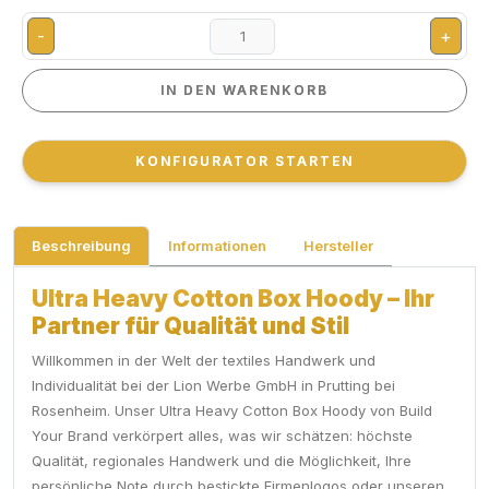
-
+
IN DEN WARENKORB
IN DEN WARENKORB
KONFIGURATOR STARTEN
KONFIGURATOR STARTEN
Beschreibung
Informationen
Hersteller
Ultra Heavy Cotton Box Hoody – Ihr
Partner für Qualität und Stil
Willkommen in der Welt der textiles Handwerk und
Individualität bei der Lion Werbe GmbH in Prutting bei
Rosenheim. Unser Ultra Heavy Cotton Box Hoody von Build
Your Brand verkörpert alles, was wir schätzen: höchste
Qualität, regionales Handwerk und die Möglichkeit, Ihre
persönliche Note durch bestickte Firmenlogos oder unseren