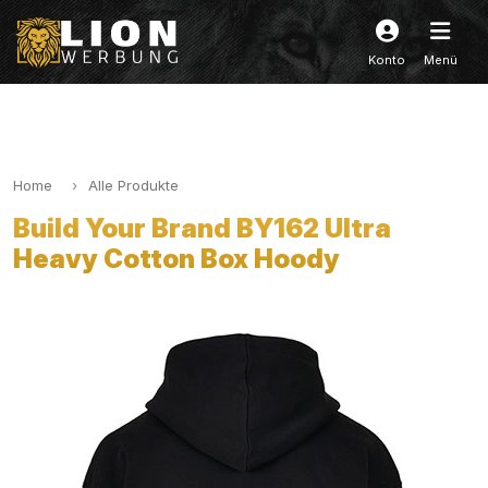
Konto
Menü
Home
Alle Produkte
Build Your Brand BY162 Ultra
Heavy Cotton Box Hoody