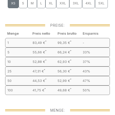
XS
S
M
L
XL
XXL
3XL
4XL
5XL
PREISE:
Menge
Preis netto
Preis brutto
Ersparnis
*
*
1
83,49 €
99,35 €
-
*
*
5
55,66 €
66,24 €
33%
*
*
10
52,88 €
62,93 €
37%
*
*
25
47,31 €
56,30 €
43%
*
*
50
44,53 €
52,99 €
47%
*
*
100
41,75 €
49,68 €
50%
MENGE: