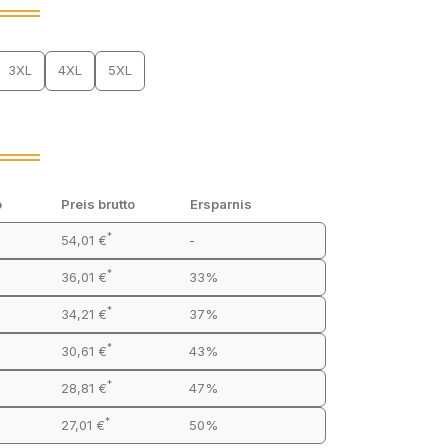
3XL
4XL
5XL
o
Preis brutto
Ersparnis
*
54,01 €
-
*
36,01 €
33%
*
34,21 €
37%
*
30,61 €
43%
*
28,81 €
47%
*
27,01 €
50%