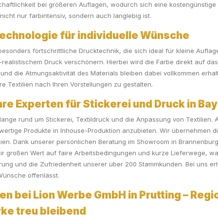
schaftlichkeit bei größeren Auflagen, wodurch sich eine kostengünstige 
nicht nur farbintensiv, sondern auch langlebig ist.
echnologie für individuelle Wünsche
esonders fortschrittliche Drucktechnik, die sich ideal für kleine Auflag
realistischem Druck verschönern. Hierbei wird die Farbe direkt auf das
k und die Atmungsaktivität des Materials bleiben dabei vollkommen erha
hre Textilien nach Ihren Vorstellungen zu gestalten.
e Experten für Stickerei und Druck in Ba
elange rund um Stickerei, Textildruck und die Anpassung von Textilien.
chwertige Produkte in Inhouse-Produktion anzubieten. Wir übernehmen d
ilien. Dank unserer persönlichen Beratung im Showroom in Brannenburg 
r großen Wert auf faire Arbeitsbedingungen und kurze Lieferwege, was
hrung und die Zufriedenheit unserer über 200 Stammkunden. Bei uns erha
Wünsche offenlässt.
en bei Lion Werbe GmbH in Prutting – Regio
arke treu bleibend