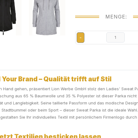
MENGE:
-
our Brand – Qualität trifft auf Stil
nd in Hand gehen, präsentiert Lion Werbe GmbH stolz den Ladies' Sweat 
chung aus 65 % Baumwolle und 35 % Polyester ist dieser Parka nicht n
ät und Langlebigkeit. Seine taillierte Passform und das modische Desi
adtbummel oder beim Sport – dieser Sweat Parka ist die ideale Wahl. L
stalten Sie Ihr individuelles Textil mit persönlichem Firmenlogo dur
etzt Textilien besticken lassen