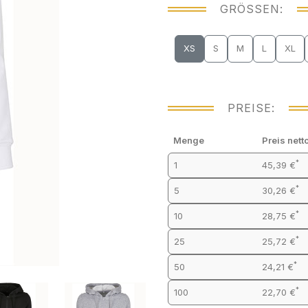
GRÖSSEN:
XS
S
M
L
XL
PREISE:
Menge
Preis nett
*
1
45,39 €
*
5
30,26 €
*
10
28,75 €
*
25
25,72 €
*
50
24,21 €
*
100
22,70 €