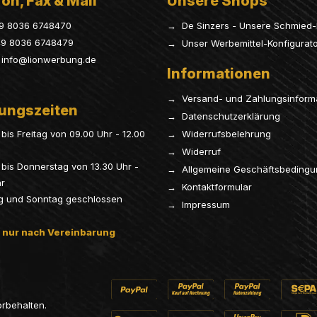
on, Fax & Mail
Unsere Shops
9 8036 6748470
→ De Sinzers - Unsere Schmied-
9 8036 6748479
→ Unser Werbemittel-Konfigurat
info@lionwerbung.de
Informationen
→ Versand- und Zahlungsinform
ungszeiten
→ Datenschutzerklärung
bis Freitag von 09.00 Uhr - 12.00
→ Widerrufsbelehrung
→ Widerruf
bis Donnerstag von 13.30 Uhr -
→ Allgemeine Geschäftsbeding
hr
→ Kontaktformular
g und Sonntag geschlossen
→ Impressum
 nur nach Vereinbarung
orbehalten.