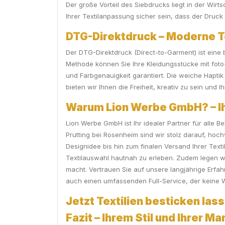
Der große Vorteil des Siebdrucks liegt in der Wirt
Ihrer Textilanpassung sicher sein, dass der Druck 
DTG-Direktdruck – Moderne T
Der DTG-Direktdruck (Direct-to-Garment) ist eine b
Methode können Sie Ihre Kleidungsstücke mit foto-
und Farbgenauigkeit garantiert. Die weiche Hapti
bieten wir Ihnen die Freiheit, kreativ zu sein und I
Warum Lion Werbe GmbH? – Ihr
Lion Werbe GmbH ist Ihr idealer Partner für alle B
Prutting bei Rosenheim sind wir stolz darauf, ho
Designidee bis hin zum finalen Versand Ihrer Text
Textilauswahl hautnah zu erleben. Zudem legen wi
macht. Vertrauen Sie auf unsere langjährige Erfa
auch einen umfassenden Full-Service, der keine 
Jetzt Textilien besticken lass
Fazit – Ihrem Stil und Ihrer M