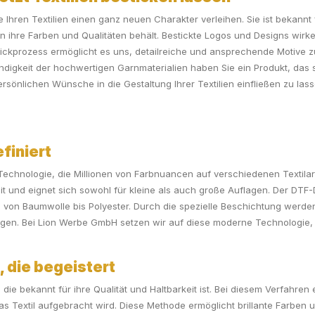
die Ihren Textilien einen ganz neuen Charakter verleihen. Sie ist bekann
n ihre Farben und Qualitäten behält. Bestickte Logos und Designs wir
 Stickprozess ermöglicht es uns, detailreiche und ansprechende Motive z
digkeit der hochwertigen Garnmaterialien haben Sie ein Produkt, das so
persönlichen Wünsche in die Gestaltung Ihrer Textilien einfließen zu la
efiniert
e Technologie, die Millionen von Farbnuancen auf verschiedenen Textil
eit und eignet sich sowohl für kleine als auch große Auflagen. Der DTF-
von Baumwolle bis Polyester. Durch die spezielle Beschichtung werden
gen. Bei Lion Werbe GmbH setzen wir auf diese moderne Technologie, u
, die begeistert
die bekannt für ihre Qualität und Haltbarkeit ist. Bei diesem Verfahren 
as Textil aufgebracht wird. Diese Methode ermöglicht brillante Farben u