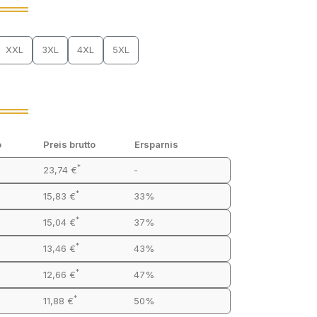
XXL
3XL
4XL
5XL
o
Preis brutto
Ersparnis
*
23,74 €
-
*
15,83 €
33%
*
15,04 €
37%
*
13,46 €
43%
*
12,66 €
47%
*
11,88 €
50%