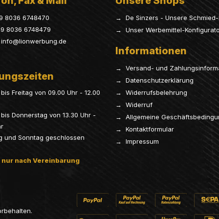
on, Fax & Mail
Unsere Shops
9 8036 6748470
→ De Sinzers - Unsere Schmied-
9 8036 6748479
→ Unser Werbemittel-Konfigurat
info@lionwerbung.de
Informationen
→ Versand- und Zahlungsinform
ungszeiten
→ Datenschutzerklärung
bis Freitag von 09.00 Uhr - 12.00
→ Widerrufsbelehrung
→ Widerruf
bis Donnerstag von 13.30 Uhr -
→ Allgemeine Geschäftsbeding
hr
→ Kontaktformular
g und Sonntag geschlossen
→ Impressum
 nur nach Vereinbarung
orbehalten.