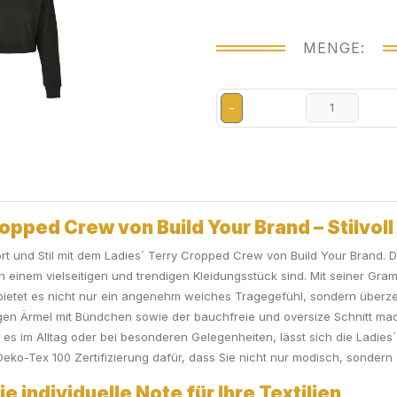
MENGE:
-
pped Crew von Build Your Brand – Stilvoll 
t und Stil mit dem Ladies´ Terry Cropped Crew von Build Your Brand. D
einem vielseitigen und trendigen Kleidungsstück sind. Mit seiner Gr
etet es nicht nur ein angenehm weiches Tragegefühl, sondern überze
gen Ärmel mit Bündchen sowie der bauchfreie und oversize Schnitt ma
sei es im Alltag oder bei besonderen Gelegenheiten, lässt sich die Ladi
ko-Tex 100 Zertifizierung dafür, dass Sie nicht nur modisch, sondern 
e individuelle Note für Ihre Textilien