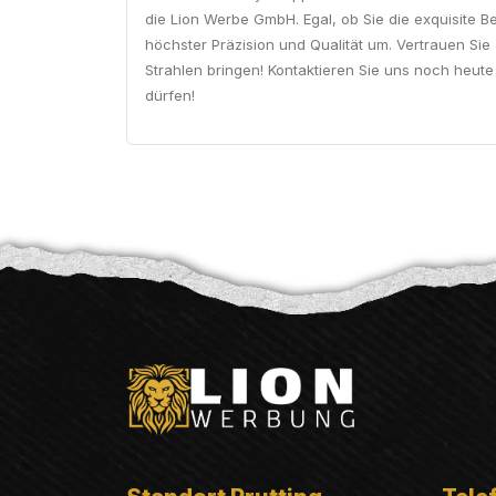
die Lion Werbe GmbH. Egal, ob Sie die exquisite 
höchster Präzision und Qualität um. Vertrauen S
Strahlen bringen! Kontaktieren Sie uns noch heute
dürfen!