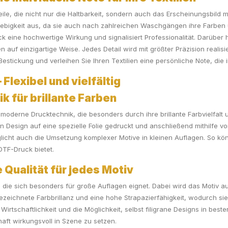
teile, die nicht nur die Haltbarkeit, sondern auch das Erscheinungsbild 
ebigkeit aus, da sie auch nach zahlreichen Waschgängen ihre Farben 
tück eine hochwertige Wirkung und signalisiert Professionalität. Darüber
n auf einzigartige Weise. Jedes Detail wird mit größter Präzision realisier
Bestickung und verleihen Sie Ihren Textilien eine persönliche Note, die 
Flexibel und vielfältig
k für brillante Farben
 moderne Drucktechnik, die besonders durch ihre brillante Farbvielfalt 
 ein Design auf eine spezielle Folie gedruckt und anschließend mithilfe 
öglicht auch die Umsetzung komplexer Motive in kleinen Auflagen. So k
r DTF-Druck bietet.
 Qualität für jedes Motiv
 die sich besonders für große Auflagen eignet. Dabei wird das Motiv auf
ezeichnete Farbbrillanz und eine hohe Strapazierfähigkeit, wodurch si
Wirtschaftlichkeit und die Möglichkeit, selbst filigrane Designs in best
haft wirkungsvoll in Szene zu setzen.