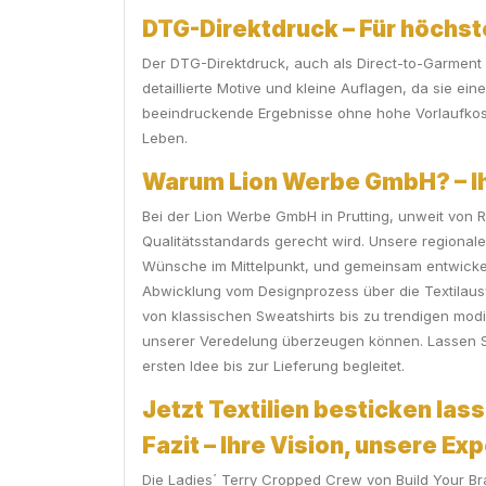
DTG-Direktdruck – Für höchst
Der DTG-Direktdruck, auch als Direct-to-Garment D
detaillierte Motive und kleine Auflagen, da sie ei
beeindruckende Ergebnisse ohne hohe Vorlaufkosten
Leben.
Warum Lion Werbe GmbH? – Ihr
Bei der Lion Werbe GmbH in Prutting, unweit von 
Qualitätsstandards gerecht wird. Unsere regionale
Wünsche im Mittelpunkt, und gemeinsam entwickeln
Abwicklung vom Designprozess über die Textilau
von klassischen Sweatshirts bis zu trendigen modi
unserer Veredelung überzeugen können. Lassen Sie
ersten Idee bis zur Lieferung begleitet.
Jetzt Textilien besticken lass
Fazit – Ihre Vision, unsere Ex
Die Ladies´ Terry Cropped Crew von Build Your Bra