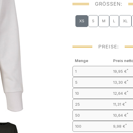
GRÖSSEN:
XS
S
M
L
XL
PREISE:
Menge
Preis nett
*
1
19,95 €
*
5
13,30 €
*
10
12,64 €
*
25
11,31 €
*
50
10,64 €
*
100
9,98 €