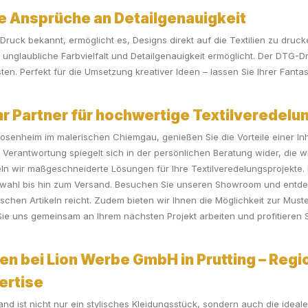
e Ansprüche an Detailgenauigkeit
ruck bekannt, ermöglicht es, Designs direkt auf die Textilien zu druck
ne unglaubliche Farbvielfalt und Detailgenauigkeit ermöglicht. Der DTG-D
. Perfekt für die Umsetzung kreativer Ideen – lassen Sie Ihrer Fantas
 Partner für hochwertige Textilveredelun
Rosenheim im malerischen Chiemgau, genießen Sie die Vorteile einer I
 Verantwortung spiegelt sich in der persönlichen Beratung wider, die w
 wir maßgeschneiderte Lösungen für Ihre Textilveredelungsprojekte. D
swahl bis hin zum Versand. Besuchen Sie unseren Showroom und entdec
schen Artikeln reicht. Zudem bieten wir Ihnen die Möglichkeit zur Muste
 uns gemeinsam an Ihrem nächsten Projekt arbeiten und profitieren Si
en bei Lion Werbe GmbH in Prutting – Regio
pertise
nd ist nicht nur ein stylisches Kleidungsstück, sondern auch die ideale