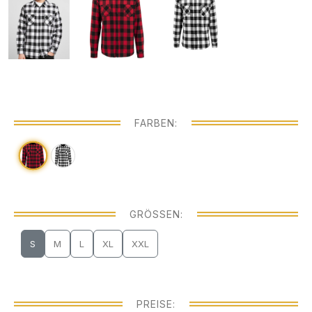
FARBEN:
GRÖSSEN:
S
M
L
XL
XXL
PREISE: