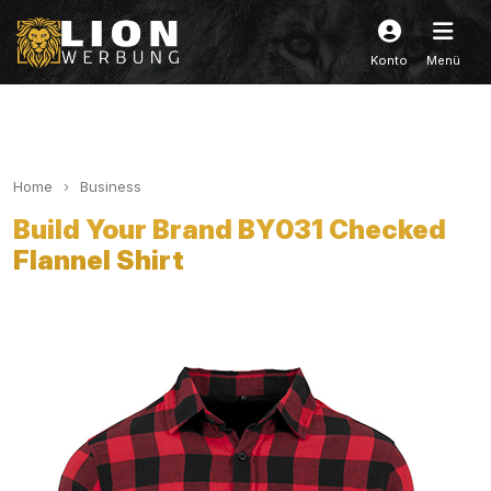
Konto
Menü
Home
Business
Build Your Brand BY031 Checked
Flannel Shirt