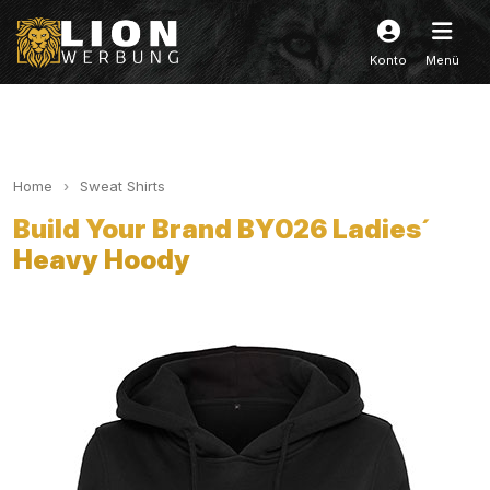
Konto
Menü
Home
Sweat Shirts
Build Your Brand BY026 Ladies´
Heavy Hoody