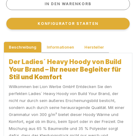
IN DEN WARENKORB
IN DEN WARENKORB
KONFIGURATOR STARTEN
KONFIGURATOR STARTEN
Beschreibung
Informationen
Hersteller
Der Ladies´ Heavy Hoody von Build
Your Brand – Ihr neuer Begleiter für
Stil und Komfort
Willkommen bei Lion Werbe GmbH! Entdecken Sie den
perfekten Ladies´ Heavy Hoody von Build Your Brand, der
nicht nur durch sein äußeres Erscheinungsbild besticht,
sondern auch durch seine herausragende Qualität. Mit einer
Grammatur von 300 g/m² bietet dieser Hoody Wärme und
Komfort, egal ob im Büro, beim Sport oder in der Freizeit. Die
Mischung aus 65 % Baumwolle und 35 % Polyester sorgt
dafür, dass das Kleidungsstück nicht nur weich und