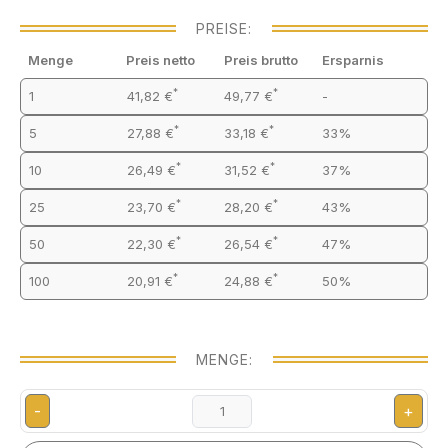
PREISE:
Menge
Preis netto
Preis brutto
Ersparnis
*
*
1
41,82 €
49,77 €
-
*
*
5
27,88 €
33,18 €
33%
*
*
10
26,49 €
31,52 €
37%
*
*
25
23,70 €
28,20 €
43%
*
*
50
22,30 €
26,54 €
47%
*
*
100
20,91 €
24,88 €
50%
MENGE:
-
+