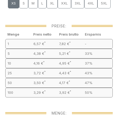
XS
S
M
L
XL
XXL
3XL
4XL
5XL
PREISE:
Menge
Preis netto
Preis brutto
Ersparnis
*
*
1
6,57 €
7,82 €
-
*
*
5
4,38 €
5,21 €
33%
*
*
10
4,16 €
4,95 €
37%
*
*
25
3,72 €
4,43 €
43%
*
*
50
3,50 €
4,17 €
47%
*
*
100
3,29 €
3,92 €
50%
MENGE: