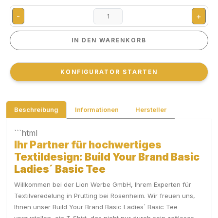
-
+
IN DEN WARENKORB
IN DEN WARENKORB
KONFIGURATOR STARTEN
KONFIGURATOR STARTEN
Beschreibung
Informationen
Hersteller
```html
Ihr Partner für hochwertiges
Textildesign: Build Your Brand Basic
Ladies´ Basic Tee
Willkommen bei der Lion Werbe GmbH, Ihrem Experten für
Textilveredelung in Prutting bei Rosenheim. Wir freuen uns,
Ihnen unser Build Your Brand Basic Ladies´ Basic Tee