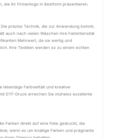
 die Ihr Firmenlogo in Bestform präsentieren.
it. Die präzise Technik, die zur Anwendung kommt,
hält auch nach vielen Wäschen ihre Farbintensität
ifikanten Mehrwert, da sie wertig und
glich. Ihre Textilien werden so zu einem echten
e lebendige Farbvielfalt und kreative
, mit DTF-Druck erreichen Sie mühelos exzellente
ie Farben direkt auf eine Folie gedruckt, die
 ideal, wenn es um knallige Farben und prägnante
ng ihren Glamour behalten.