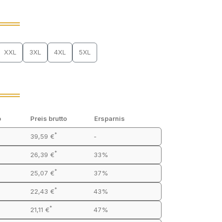
XXL
3XL
4XL
5XL
o
Preis brutto
Ersparnis
*
39,59 €
-
*
26,39 €
33%
*
25,07 €
37%
*
22,43 €
43%
*
21,11 €
47%