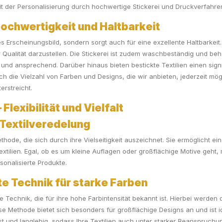
 der Personalisierung durch hochwertige Stickerei und Druckverfahren,
Hochwertigkeit und Haltbarkeit
dles Erscheinungsbild, sondern sorgt auch für eine exzellente Haltbarke
er Qualität darzustellen. Die Stickerei ist zudem waschbeständig und be
 und ansprechend. Darüber hinaus bieten bestickte Textilien einen sign
urch die Vielzahl von Farben und Designs, die wir anbieten, jederzeit mö
erstreicht.
Flexibilität und Vielfalt
 Textilveredelung
hode, die sich durch ihre Vielseitigkeit auszeichnet. Sie ermöglicht ein
extilien. Egal, ob es um kleine Auflagen oder großflächige Motive geht
sonalisierte Produkte.
e Technik für starke Farben
Technik, die für ihre hohe Farbintensität bekannt ist. Hierbei werden d
ese Methode bietet sich besonders für großflächige Designs an und ist
t und langlebig, sodass Ihre Textilien auch unter starker Beanspruchu