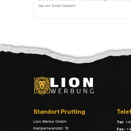
die wir Ihnen bieten!
Standort Prutting
Telef
Lion Werbe GmbH
Tel:
+4
Kampenwandstr. 10
Fax:
+4