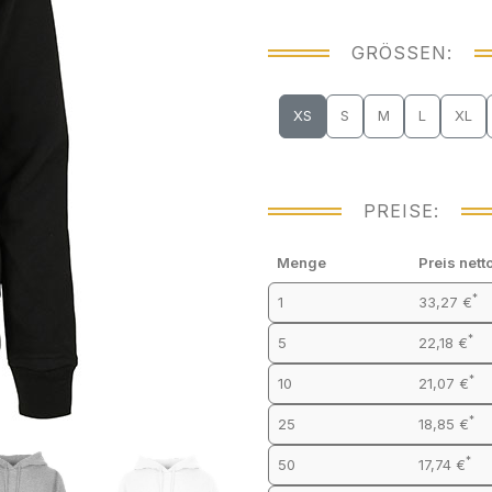
GRÖSSEN:
XS
S
M
L
XL
PREISE:
Menge
Preis nett
*
1
33,27 €
*
5
22,18 €
*
10
21,07 €
*
25
18,85 €
*
50
17,74 €