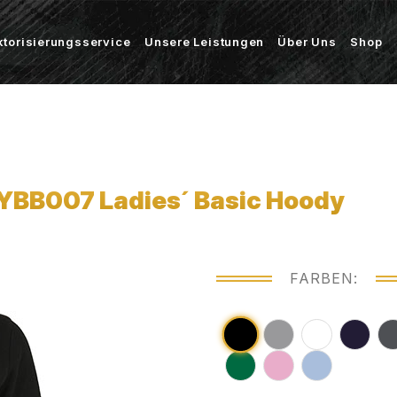
ktorisierungsservice
Unsere Leistungen
Über Uns
Shop
BYBB007 Ladies´ Basic Hoody
FARBEN: