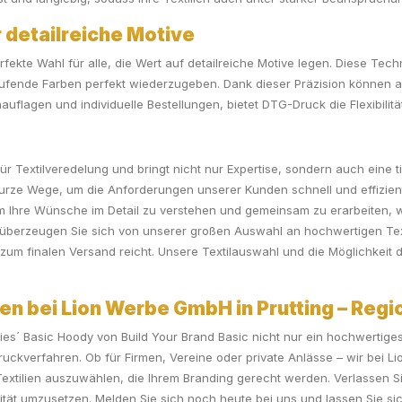
 detailreiche Motive
rfekte Wahl für alle, die Wert auf detailreiche Motive legen. Diese Tech
rlaufende Farben perfekt wiederzugeben. Dank dieser Präzision können
inauflagen und individuelle Bestellungen, bietet DTG-Druck die Flexibil
ür Textilveredelung und bringt nicht nur Expertise, sondern auch eine t
urze Wege, um die Anforderungen unserer Kunden schnell und effizient 
m Ihre Wünsche im Detail zu verstehen und gemeinsam zu erarbeiten, 
berzeugen Sie sich von unserer großen Auswahl an hochwertigen Textil
n zum finalen Versand reicht. Unsere Textilauswahl und die Möglichkeit 
en bei Lion Werbe GmbH in Prutting – Regio
s´ Basic Hoody von Build Your Brand Basic nicht nur ein hochwertiges 
Druckverfahren. Ob für Firmen, Vereine oder private Anlässe – wir bei L
Textilien auszuwählen, die Ihrem Branding gerecht werden. Verlassen 
lität umzusetzen. Melden Sie sich noch heute bei uns und lassen Sie sich