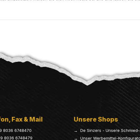
on, Fax & Mail
Unsere Shops
9 8036 6748470
→ De Sinzers - Unsere Schmied-
9 8036 6748479
→ Unser Werbemittel-Konfigurat